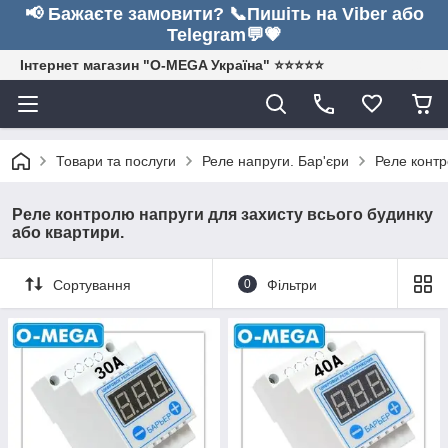
📢 Бажаєте замовити? 📞Пишіть на Viber або
Telegram💬💗
Інтернет магазин "O-MEGA Україна" ⭐⭐⭐⭐⭐
Товари та послуги
Реле напруги. Бар'єри
Реле контр
Реле контролю напруги для захисту всього будинку
або квартири.
Сортування
0
Фільтри