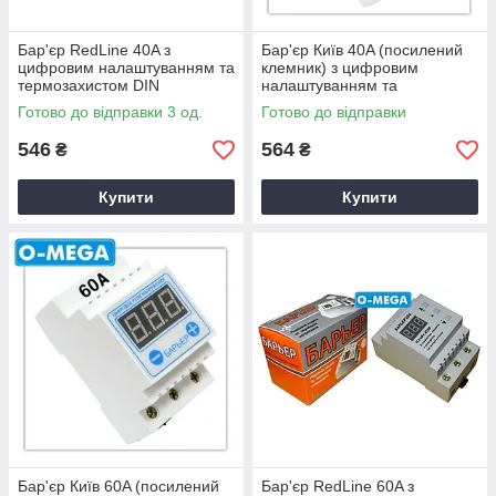
Бар'єр RedLine 40A з
Бар'єр Київ 40A (посилений
цифровим налаштуванням та
клемник) з цифровим
термозахистом DIN
налаштуванням та
термозахистом DIN
Готово до відправки 3 од.
Готово до відправки
546
564
₴
₴
Купити
Купити
Бар'єр Київ 60A (посилений
Бар'єр RedLine 60A з