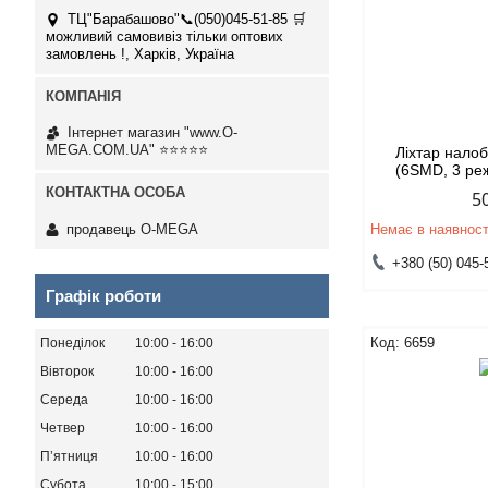
ТЦ"Барабашово"📞(050)045-51-85 🛒
можливий самовивіз тільки оптових
замовлень !, Харків, Україна
Інтернет магазин "www.O-
MEGA.COM.UA" ⭐⭐⭐⭐⭐
Ліхтар нало
(6SMD, 3 ре
5
продавець O-MEGA
Немає в наявност
+380 (50) 045-
Графік роботи
6659
Понеділок
10:00
16:00
Вівторок
10:00
16:00
Середа
10:00
16:00
Четвер
10:00
16:00
Пʼятниця
10:00
16:00
Субота
10:00
15:00