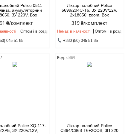
 налобний Police 0511-
Ліхтар налобний Police
лінза, акумуляторний
6699/204C-T6, ЗУ 220V/12V,
8650, ЗУ 220V, Box
2х18650, zoom, Box
91 ₴/комплект
319 ₴/комплект
наявності
Оптом і в роздріб
Немає в наявності
Оптом і в роздріб
50) 045-51-85
+380 (50) 045-51-85
17
c864
налобний Police XQ-117-
Ліхтар налобний Police
2XPE, ЗУ 220V/12V,
С864/C868-T6+2COB, ЗП 220