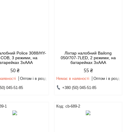
алобний Police 3088/HY-
Ліхтар налобний Bailong
-COB, 3 режими, на
050/707-7LED, 2 режими, на
атарейках 3xAAA
батарейках 3xAAA
50 ₴
55 ₴
наявності
Оптом і в роздріб
Немає в наявності
Оптом і в роздріб
50) 045-51-85
+380 (50) 045-51-85
89-1
cb-689-2