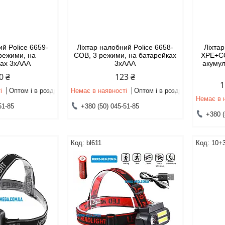
ий Police 6659-
Ліхтар налобний Police 6658-
Ліхтар
режими, на
СОВ, 3 режими, на батарейках
XPE+CO
ках 3xAAA
3xAAA
акумул
0 ₴
123 ₴
1
і
Оптом і в роздріб
Немає в наявності
Оптом і в роздріб
Немає в 
51-85
+380 (50) 045-51-85
+380 (
bl611
10+3