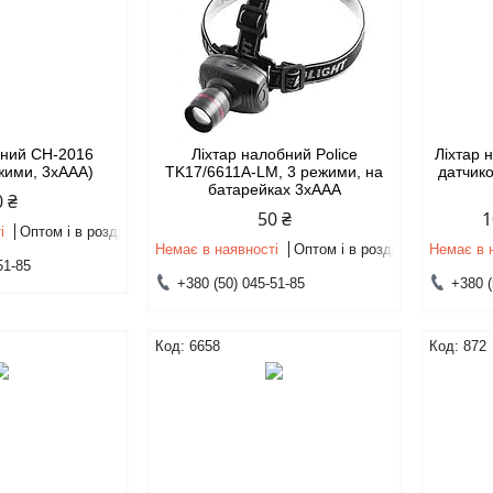
бний СH-2016
Ліхтар налобний Police
Ліхтар 
жими, 3xAAA)
TK17/6611А-LM, 3 режими, на
датчик
батарейках 3xAAA
0 ₴
50 ₴
1
і
Оптом і в роздріб
Немає в наявності
Оптом і в роздріб
Немає в 
51-85
+380 (50) 045-51-85
+380 (
6658
872