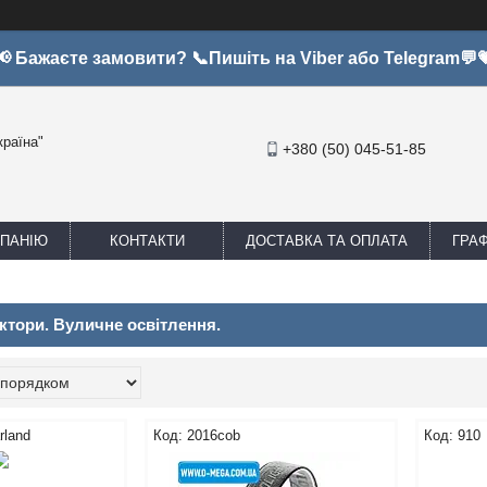
📢 Бажаєте замовити? 📞Пишіть на Viber або Telegram💬
країна"
+380 (50) 045-51-85
МПАНІЮ
КОНТАКТИ
ДОСТАВКА ТА ОПЛАТА
ГРА
ектори. Вуличне освітлення.
rland
2016cob
910