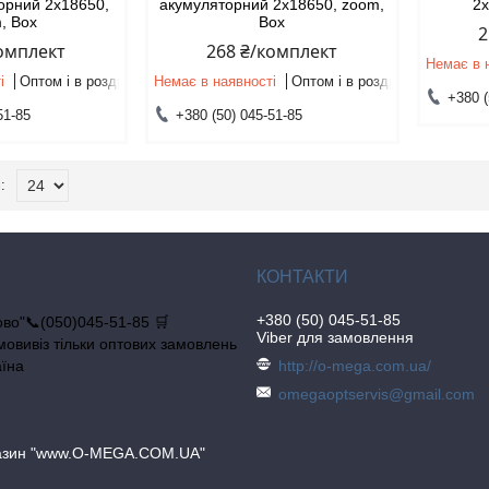
орний 2х18650,
акумуляторний 2х18650, zoom,
2х
, Box
Box
2
комплект
268 ₴/комплект
Немає в 
і
Оптом і в роздріб
Немає в наявності
Оптом і в роздріб
+380 (
51-85
+380 (50) 045-51-85
+380 (50) 045-51-85
во"📞(050)045-51-85 🛒
Viber для замовлення
овивіз тільки оптових замовлень
аїна
http://o-mega.com.ua/
omegaoptservis@gmail.com
газин "www.O-MEGA.COM.UA"