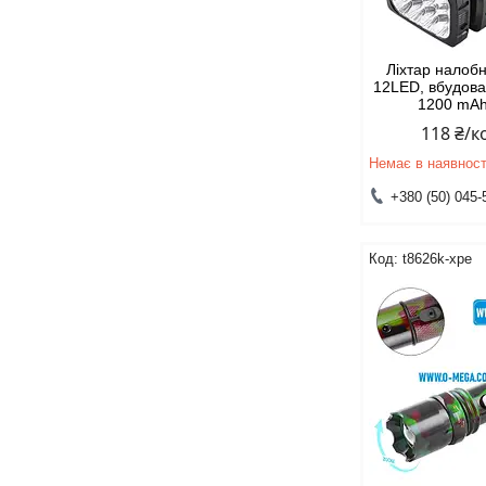
Ліхтар налобн
12LED, вбудов
1200 mAh
118 ₴/
Немає в наявност
+380 (50) 045-
t8626k-xpe