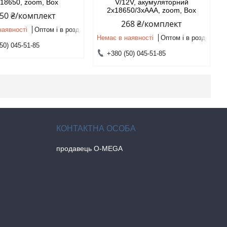
18650, zoom, Box
V/12V, акумуляторний
2x18650/3xAAA, zoom, Box
50 ₴/комплект
268 ₴/комплект
наявності
Оптом і в роздріб
Немає в наявності
Оптом і в роздріб
50) 045-51-85
+380 (50) 045-51-85
продавець O-MEGA