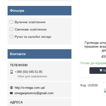
Фільтри
Вуличне освітлення
Святкове освітлення
Ручні та налобні ліхтарі
Гірлянда што
іграшкою все
ді
Контакти
49
Готово до відправ
К
+380 (50) 045-51-85
Viber для замовлення
ch2016
http://o-mega.com.ua/
omegaoptservis@gmail.com