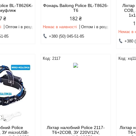
Police BL-T8626K-
Фонарь Bailong Police BL-T8626-
Ліхтар
амуфляж
T6
COB, 
1x1
7 ₴
182 ₴
1
і
Оптом і в роздріб
Немає в наявності
Оптом і в роздріб
Немає в 
51-85
+380 (50) 045-51-85
+380 (
2117
xq1
обний Police
Ліхтар налобний Police 2117-
Ліхтар 
, ЗУ microUSB-
T6+2COB, ЗУ 220V/12V,
T6+