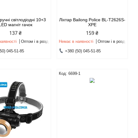
 ручні світлодіодні 10+3
Ліхтар Bailong Police BL-T2626S-
LED магніт гачок
XPE
137 ₴
159 ₴
наявності
Оптом і в роздріб
Немає в наявності
Оптом і в роздріб
50) 045-51-85
+380 (50) 045-51-85
1
6699-1