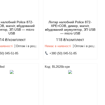
 налобний Police 872-
Ліхтар налобний Police 872-
B, магніт, вбудований
XPE+COB, димер, магніт,
ятор, ЗП USB — micro
вбудований акумулятор, ЗП USB
USB
— micro USB
14 ₴/комплект
118 ₴/комплект
наявності
Оптом і в роздріб
Немає в наявності
Оптом і в роздріб
50) 045-51-85
+380 (50) 045-51-85
led
BL2626b-xpe