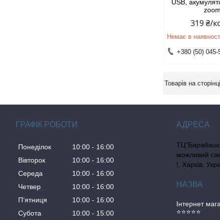
USB, акумулят
zoom
319 ₴/
Немає в наявност
+380 (50) 045-
ГРАФІК РОБОТИ
ТЦ"Барабашо
Понеділок
10:00
16:00
можливий сам
Вівторок
10:00
16:00
!, Харків, Укр
Середа
10:00
16:00
Четвер
10:00
16:00
Пʼятниця
10:00
16:00
Інтернет ма
⭐⭐⭐⭐⭐
Субота
10:00
15:00