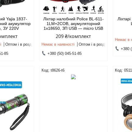
ий Yajia 1837-
Ліхтар налобний Police BL-611-
Ліхтарі
аний акумулятор
1LM+2COB, акумуляторний
, ЗУ 220V
1x18650, ЗП USB — micro USB
комплект
209 ₴/комплект
Немає в 
і
Оптом і в роздріб
Немає в наявності
Оптом і в роздріб
+380 (
51-85
+380 (50) 045-51-85
t8626-t6
051