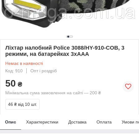
Ліхтар налобний Police 3088/HY-910-COB, 3
режими, на батарейках 3xAAA
Немає в наявності
Код: 910
Опт і роздріб
50
₴
Мінімальна сума замовлення на сайті — 200 ₴
46 ₴
від 10 шт.
Опис
Характеристики
Доставка
Оплата
Умови п