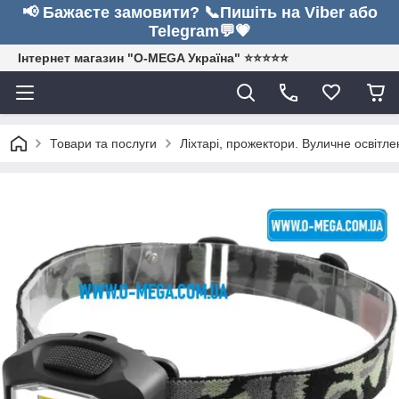
📢 Бажаєте замовити? 📞Пишіть на Viber або
Telegram💬💗
Інтернет магазин "O-MEGA Україна" ⭐⭐⭐⭐⭐
Товари та послуги
Ліхтарі, прожектори. Вуличне освітле