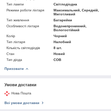
Тип лампи
Світлодіодна
Режими роботи ліхтаря
Максимальний, Середній,
Миготливий
Тип живлення
Батарейки
Особливості ліхтаря
Водонепроникний,
Вологостійкий
Колір
Чорний
Тип ліхтаря
Налобний
Кількість світлодіодів
8 шт.
Стан
Новий
Тип діода
COB
Приховати
Умови доставки
Нова Пошта
Всі умови доставки