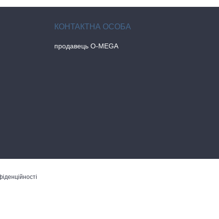
продавець O-MEGA
фіденційності