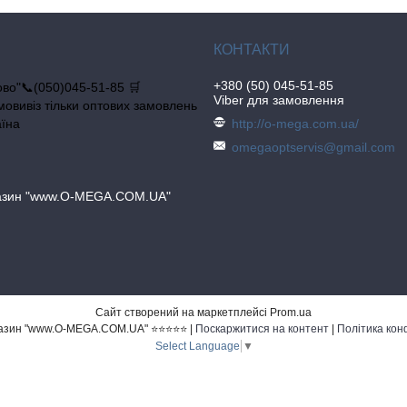
+380 (50) 045-51-85
во"📞(050)045-51-85 🛒
Viber для замовлення
овивіз тільки оптових замовлень
аїна
http://o-mega.com.ua/
omegaoptservis@gmail.com
газин "www.O-MEGA.COM.UA"
Сайт створений на маркетплейсі
Prom.ua
Інтернет магазин "www.O-MEGA.COM.UA" ⭐⭐⭐⭐⭐ |
Поскаржитися на контент
|
Політика кон
Select Language
▼