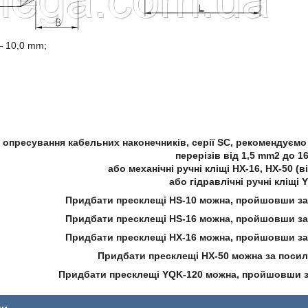
— 10,0 mm;
опресування кабельних наконечників, серії SC, рекомендуємо 
перерізів від 1,5 mm2 до 1
або механічні ручні кліщі HX-16, HX-50 (
або гідравлічні ручні кліщі 
Придбати пресклещі HS-10 можна, пройшовши з
Придбати пресклещі HS-16 можна, пройшовши з
Придбати пресклещі HX-16 можна, пройшовши з
Придбати пресклещі HX-50 можна за поси
Придбати пресклещі YQK-120 можна, пройшовши 