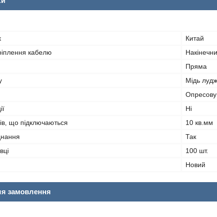
ки
к
Китай
ріплення кабелю
Накінечн
Пряма
у
Мідь луд
Опресову
ії
Ні
ів, що підключаються
10 кв.мм
днання
Так
вці
100 шт.
Новий
ля замовлення