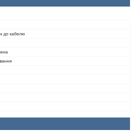
ик до кабелю
жена
вання