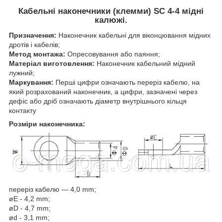
Кабельні наконечники (клемми) SC 4-4 мідні
калюжі.
Призначення:
Наконечник кабельні для віконцювання мідних
дротів і кабелів;
Метод монтажа:
Опресовування або паяння;
Матеріал виготовлення:
Наконечник кабельний мідний
лужний;
Маркування:
Перші цифри означають переріз кабелю, на
який розрахований наконечник, а цифри, зазначені через
дефіс або дріб означають діаметр внутрішнього кільця
контакту
Розміри наконечника:
переріз кабелю — 4,0 mm;
øE - 4,2 mm;
øD - 4,7 mm;
ød - 3,1 mm;