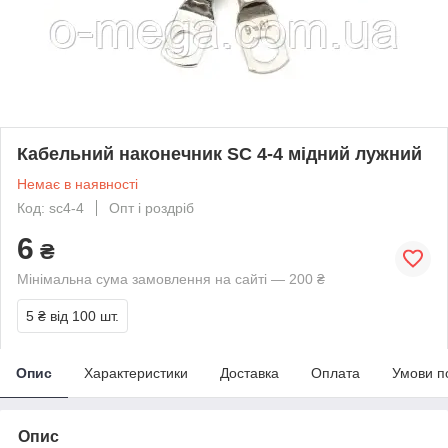
Кабельний наконечник SC 4-4 мідний лужний
Немає в наявності
Код: sc4-4
Опт і роздріб
6
₴
Мінімальна сума замовлення на сайті — 200 ₴
5 ₴
від 100 шт.
Опис
Характеристики
Доставка
Оплата
Умови п
Опис