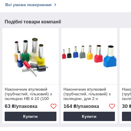
Всі умови повернення
Подібні товари компанії
Наконечник втулковий
Наконечник втулковий
Нако
(трубчастий, гільзовий) з
(трубчастий, гільзовий) з
(тру
ізоляцією НВ 4-10 (100
ізоляцією, для 2-х
ізол
шт.)
проводів TE 4-12 (100 шт.)
шт.)
63
164
30
₴/упаковка
₴/упаковка
₴
Купити
Купити