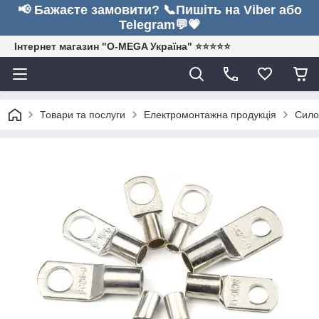
📢 Бажаєте замовити? 📞Пишіть на Viber або
Telegram💬💗
Інтернет магазин "O-MEGA Україна" ⭐⭐⭐⭐⭐
Товари та послуги
Електромонтажна продукція
Сило