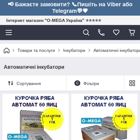
📢 Бажаєте замовити? 📞Пишіть на Viber або
Telegram💬💗
Інтернет магазин "O-MEGA Україна" ⭐⭐⭐⭐⭐
Товари та послуги
Інкубатори
Автоматичні інкубатор
Автоматичні інкубатори
Сортування
0
Фільтри