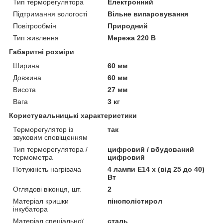
Тип терморегулятора
Електронний
Підтримання вологості
Вільне випаровування
Повітрообмін
Природний
Тип живлення
Мережа 220 В
Габаритні розміри
Ширина
60 мм
Довжина
60 мм
Висота
27 мм
Вага
3 кг
Користувальницькі характеристики
Терморегулятор із
так
звуковим сповіщенням
Тип терморегулятора /
цифровий / вбудований
термометра
цифровий
Потужність нагрівача
4 лампи E14 х (від 25 до 40)
Вт
Оглядові віконця, шт.
2
Матеріал кришки
пінополістирол
інкубатора
Матеріал спеціальної
сталь