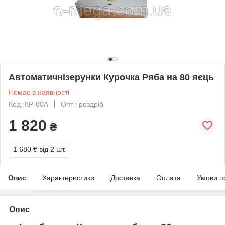
Автоматичнізерунки Курочка Ряба на 80 яєць
Немає в наявності
Код: КР-80А
Опт і роздріб
1 820
₴
1 680 ₴
від 2 шт.
Опис
Характеристики
Доставка
Оплата
Умови п
Опис