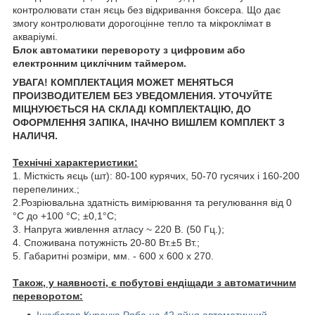
контролювати стан яєць без відкривання боксера. Що дає
змогу контролювати дорогоцінне тепло та мікроклімат в
акваріумі.
Блок автоматики перевороту з цифровим або
електронним циклічним таймером.
УВАГА! КОМПЛЕКТАЦИЯ МОЖЕТ МЕНЯТЬСЯ
ПРОИЗВОДИТЕЛЕМ БЕЗ УВЕДОМЛЕНИЯ. УТОЧУЙТЕ
МІЦНУЮЄТЬСЯ НА СКЛАДІ КОМПЛЕКТАЦІЮ, ДО
ОФОРМЛЕННЯ ЗАПІКА, ІНАЧНО ВИШЛЕМ КОМПЛЕКТ З
НАЛИЧЯ.
Технічні характеристики:
1. Місткість яєць (шт): 80-100 курячих, 50-70 гусячих і 160-200
перепелиних.;
2.Розріювальна здатність вимірювання та регулювання від 0
°C до +100 °C; ±0,1°C;
3. Напруга живлення атласу ~ 220 В. (50 Гц.);
4. Споживана потужність 20-80 Вт.±5 Вт.;
5. Габаритні розміри, мм. - 600 х 600 х 270.
Також, у наявності, є побутові ендіщади з автоматичним
переворотом: