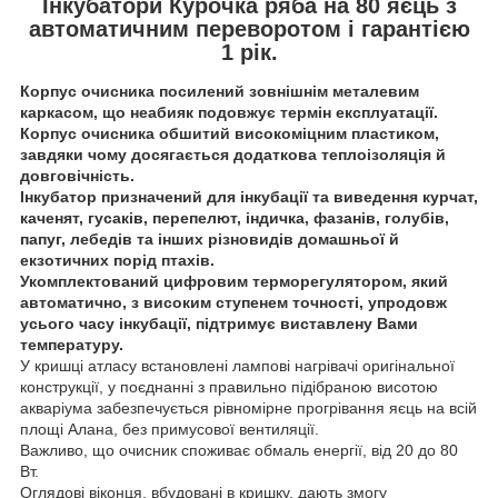
Інкубатори Курочка ряба на 80 яєць з
автоматичним переворотом і гарантією
1 рік.
Корпус очисника посилений зовнішнім металевим
каркасом, що неабияк подовжує термін експлуатації.
Корпус очисника обшитий високоміцним пластиком,
завдяки чому досягається додаткова теплоізоляція й
довговічність.
Інкубатор призначений для інкубації та виведення курчат,
каченят, гусаків, перепелют, індичка, фазанів, голубів,
папуг, лебедів та інших різновидів домашньої й
екзотичних порід птахів.
Укомплектований цифровим терморегулятором, який
автоматично, з високим ступенем точності, упродовж
усього часу інкубації, підтримує виставлену Вами
температуру.
У кришці атласу встановлені лампові нагрівачі оригінальної
конструкції, у поєднанні з правильно підібраною висотою
акваріума забезпечується рівномірне прогрівання яєць на всій
площі Алана, без примусової вентиляції.
Важливо, що очисник споживає обмаль енергії, від 20 до 80
Вт.
Оглядові віконця, вбудовані в кришку, дають змогу