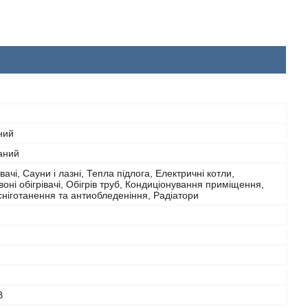
ний
аний
вачі, Сауни і лазні, Тепла підлога, Електричні котли,
оні обігрівачі, Обігрів труб, Кондиціонування приміщення,
ніготанення та антиобледеніння, Радіатори
В