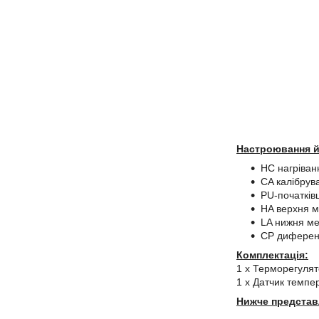
Настроювання й
HC нагріван
CA калібрува
PU-початків
HA верхня м
LA нижня ме
CP диференц
Комплектація:
1 x Терморегуля
1 x Датчик темпе
Нижче представ