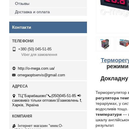
Отзывы
Доставка и оплата
Контакти
+380 (50) 045-51-85
Viber для замовлення
Терморег
режими 
http://o-mega.com.ua/
omegaoptservis@gmail.com
Докладну 
Терморегулятор в
ТЦ"Барабашово"📞(050)045-51-85 📢
регулятора тем
самовивіз тільки оптових🛒замовлень ❗,
тераріумах, у си
Харків, Україна
водосливів тощо
температури
— ц
шкалу англійсько
результат.
Інтернет магазин "www.O-