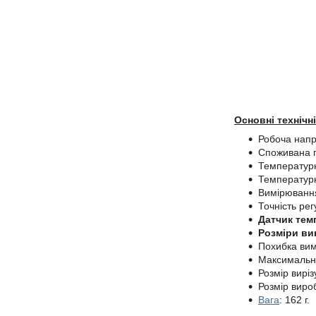
Основні технічн
Робоча напр
Споживана п
Температурни
Температурн
Вимірювання
Точність ре
Датчик тем
Розміри ви
Похибка вим
Максимально
Розмір виріз
Розмір вироб
Вага
: 162 г.