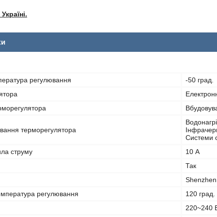
Україні.
ки
пература регулювання
-50 град.
ятора
Електрон
рморегулятора
Вбудовув
Водонагрі
ування терморегулятора
Інфрачерв
Системи с
ла струму
10 А
Так
Shenzhen
емпература регулювання
120 град.
220~240 