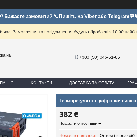
📢 Бажаєте замовити? 📞Пишіть на Viber або Telegram💬
й час. Замовлення та повідомлення будуть оброблені з 10:00 найбли
країна"
+380 (50) 045-51-85
МПАНІЮ
КОНТАКТИ
ДОСТАВКА ТА ОПЛАТА
ГРА
Терморегулятор цифровий високо
382 ₴
Показати оптові ціни
Немає в наявності
Оптом і в роздріб