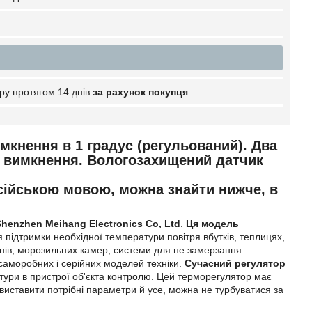
ру протягом 14 днів
за рахунок покупця
кнення в 1 градус (регульований). Два
р вимкнення. Вологозахищений датчик
сійською мовою, можна знайти нижче, в
henzhen Meihang Electronics Co, Ltd
.
Ця модель
ідтримки необхідної температури повітря вбутків, теплицях,
йнів, морозильних камер, системи для не замерзання
аморобних і серійних моделей техніки.
Сучасний регулятор
тури в пристрої об'єкта контролю. Цей терморегулятор має
виставити потрібні параметри й усе, можна не турбуватися за