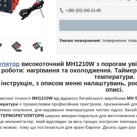
+380 (50) 045-51-85
повернення това
улятор
високоточний MH1210W з порогам увім
роботи: нагрівання та охолодження. Тайме
температури.
інструкція, з описом меню налаштувань, ро
описі.
исокої точності
MH1210W
від відомого Китайського виробника
MH S
ператури
є промисловим професійним пристроєм, призначений для п
стемах опалення, для керування температурою теплих підлог, басе
.
ТЕРМОРЕГУЛЯТОРИ
широко використовуються для виготовлення с
е мінікомп'ютер, який відповідає за весь процес контролю темпера
ю мовою, тому що постачається для країн Європи. Досить один раз 