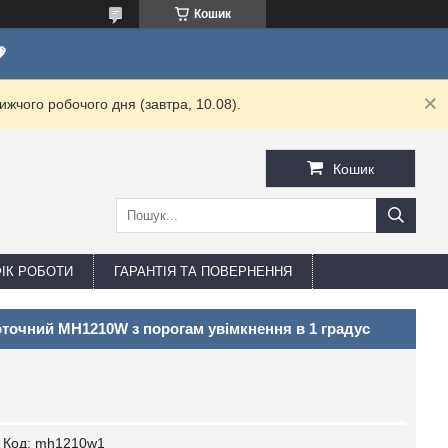
Кошик

жчого робочого дня (завтра, 10.08).
Кошик
ФІК РОБОТИ
ГАРАНТІЯ ТА ПОВЕРНЕННЯ
точний MH1210W з порогам увімкнення в 1 градус
Код:
mh1210w1