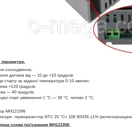
 параметри.
ня-охолодження;
ння датчика від ― 10 до +10 градусів;
ця старту за заданої температури 0-10 хвилин;
ежа +120 градусів;
жа — 40 градусів;
іал поріг увімкнення 1 °C — 30 °C, типово 2 °C;
тор MH1210W.
ратури: терморезистор NTC 25 °C= 10K B3435 ±1% (вологозахищени
лена схема під'єднання MH1210W: