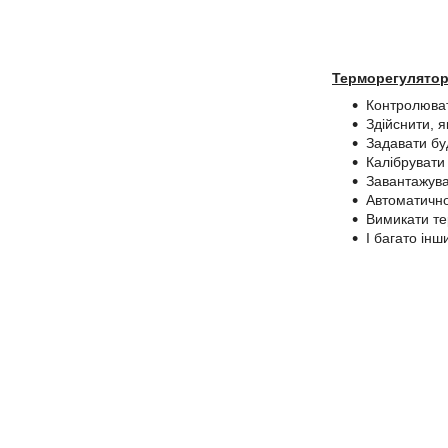
Терморегулятор
Контролюват
Здійснити, 
Задавати буд
Калібрувати
Завантажува
Автоматично
Вимикати те
І багато ін