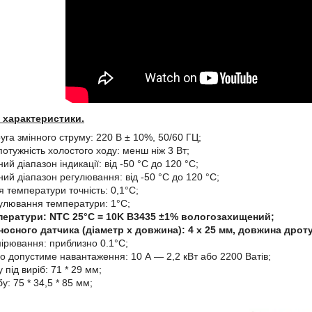
і характеристики.
уга змінного струму: 220 В ± 10%, 50/60 ГЦ;
отужність холостого ходу: менш ніж 3 Вт;
й діапазон індикації: від -50 °C до 120 °C;
ий діапазон регулювання: від -50 °C до 120 °C;
 температури точність: 0,1°C;
гулювання температури: 1°C;
ператури: NTC 25°C = 10K B3435 ±1% вологозахищений;
носного датчика (діаметр x довжина): 4 x 25 мм, довжина дрот
ірювання: приблизно 0.1°C;
 допустиме навантаження: 10 А — 2,2 кВт або 2200 Ватів;
у під виріб: 71 * 29 мм;
у: 75 * 34,5 * 85 мм;