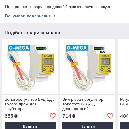
Повернення товару впродовж 14 днів за рахунок покупця
Всі умови повернення
Подібні товари компанії
Вологорегулятор ВРД-1д з
Вимірювач-регулятор
Регу
вологоміром для
вологості ВРД-5Д
ВРМ
інкубатора
двопороговий
655
714
484
₴
₴
Купити
Купити