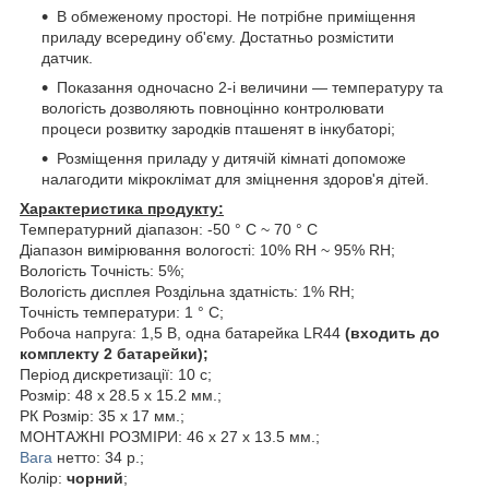
В обмеженому просторі. Не потрібне приміщення
приладу всередину об'єму. Достатньо розмістити
датчик.
Показання одночасно 2-і величини ― температуру та
вологість дозволяють повноцінно контролювати
процеси розвитку зародків пташенят в інкубаторі;
Розміщення приладу у дитячій кімнаті допоможе
налагодити мікроклімат для зміцнення здоров'я дітей.
Характеристика продукту:
Температурний діапазон: -50 ° C ~ 70 ° C
Діапазон вимірювання вологості: 10% RH ~ 95% RH;
Вологість Точність: 5%;
Вологість дисплея Роздільна здатність: 1% RH;
Точність температури: 1 ° C;
Робоча напруга: 1,5 В, одна батарейка LR44
(входить до
комплекту 2 батарейки);
Період дискретизації: 10 c;
Розмір: 48 x 28.5 x 15.2 мм.;
РК Розмір: 35 x 17 мм.;
МОНТАЖНІ РОЗМІРИ: 46 x 27 x 13.5 мм.;
Вага
нетто: 34 р.;
Колір:
чорний
;