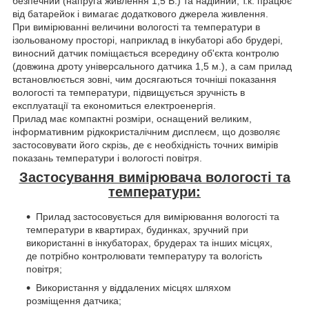
безпечний (напруга живлення 1,5 В.) та надійний, т.к. працює
від батарейок і вимагає додаткового джерела живлення.
При вимірюванні величини вологості та температури в
ізольованому просторі, наприклад в інкубаторі або брудері,
виносний датчик поміщається всередину об'єкта контролю
(довжина дроту універсального датчика 1,5 м.), а сам прилад
встановлюється зовні, чим досягаються точніші показання
вологості та температури, підвищується зручність в
експлуатації та економиться електроенергія.
Прилад має компактні розміри, оснащений великим,
інформативним рідкокристалічним дисплеєм, що дозволяє
застосовувати його скрізь, де є необхідність точних вимірів
показань температури і вологості повітря.
Застосування вимірювача вологості та
температури:
Прилад застосовується для вимірювання вологості та
температури в квартирах, будинках, зручний при
використанні в інкубаторах, брудерах та інших місцях,
де потрібно контролювати температуру та вологість
повітря;
Використання у віддалених місцях шляхом
розміщення датчика;