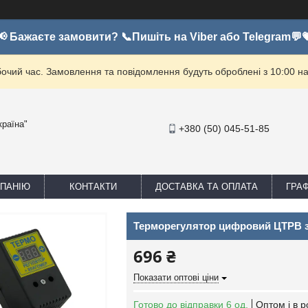
📢 Бажаєте замовити? 📞Пишіть на Viber або Telegram💬
бочий час. Замовлення та повідомлення будуть оброблені з 10:00 на
країна"
+380 (50) 045-51-85
МПАНІЮ
КОНТАКТИ
ДОСТАВКА ТА ОПЛАТА
ГРА
Терморегулятор цифровий ЦТРВ з
696 ₴
Показати оптові ціни
Готово до відправки 6 од.
Оптом і в р