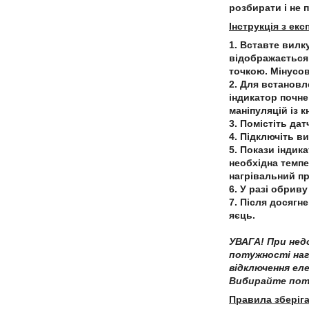
розбирати і не 
Інструкція з екс
1. Вставте вилк
відображається 
точкою. Мінусов
2. Для встановл
індикатор почне
маніпуляцій із 
3. Помістіть да
4. Підключіть в
5. Покази індик
необхідна темпе
нагрівальний пр
6. У разі обрив
7. Після досягн
яєць.
УВАГА!
При недо
потужності наг
відключення ел
Вибирайте поту
Правила зберіга