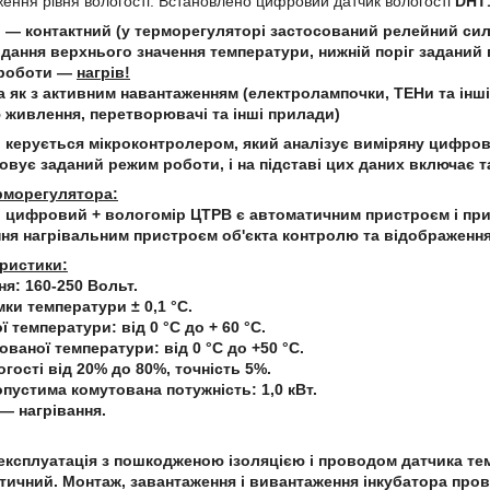
ження рівня вологості. Встановлено цифровий датчик вологості
DHT
 ― контактний (у терморегуляторі застосований релейний си
дання верхнього значення температури, нижній поріг заданий п
роботи ―
нагрів!
як з активним навантаженням (електролампочки, ТЕНи та інші 
 живлення, перетворювачі та інші прилади)
керується мікроконтролером, який аналізує виміряну цифрови
овує заданий режим роботи, і на підставі цих даних включає т
рморегулятора:
 цифровий + вологомір ЦТРВ є автоматичним пристроєм і при
я нагрівальним пристроєм об'єкта контролю та відображення 
еристики:
я: 160-250 Вольт.
мки температури ± 0,1 °С.
 температури: від 0 °С до + 60 °С.
ованої температури: від 0 °С до +50 °С.
гості від 20% до 80%, точність 5%.
устима комутована потужність: 1,0 кВт.
― нагрівання.
експлуатація з пошкодженою ізоляцією і проводом датчика те
рметичний. Монтаж, завантаження і вивантаження інкубатора пр