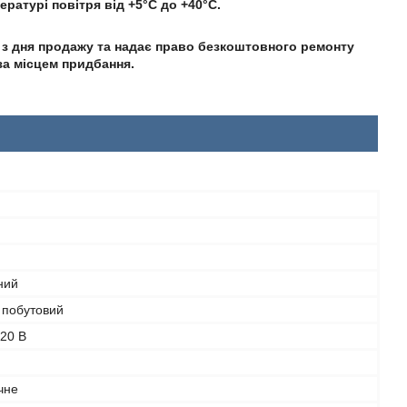
ратурі повітря від +5°С до +40°С.
з дня продажу та надає право безкоштовного ремонту
за місцем придбання.
ний
 побутовий
20 В
чне