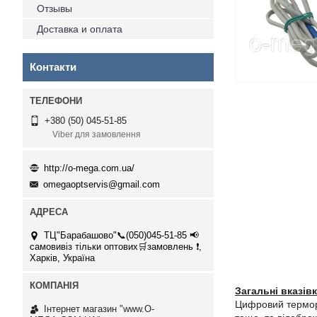
Отзывы
Доставка и оплата
Контакти
+380 (50) 045-51-85
Viber для замовлення
http://o-mega.com.ua/
omegaoptservis@gmail.com
ТЦ"Барабашово"📞(050)045-51-85 📢
самовивіз тільки оптових🛒замовлень ❗,
Харків, Україна
Загальні вказівк
Цифровий термор
Інтернет магазин "www.O-