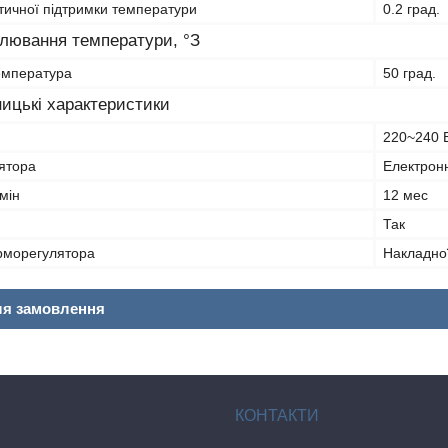
тичної підтримки температури
0.2 град.
улювання температури, °З
емпература
50 град.
ицькі характеристики
220~240 
ятора
Електрон
мін
12 мес
Так
рморегулятора
Накладно
ля замовлення