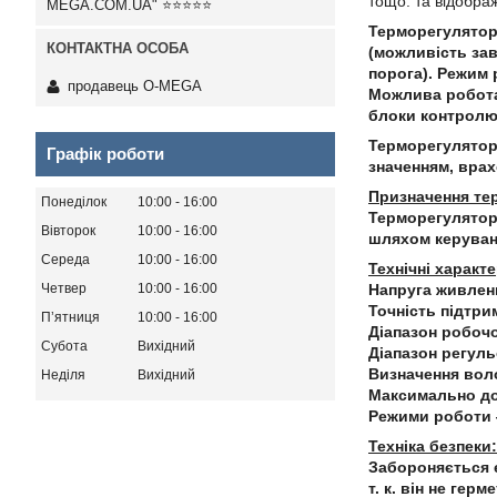
тощо. та відобра
MEGA.COM.UA" ⭐⭐⭐⭐⭐
Терморегулятор
(можливість зав
порога).
Режим 
продавець O-MEGA
Можлива робота 
блоки контролю
Терморегулятор 
Графік роботи
значенням, врах
Призначення те
Понеділок
10:00
16:00
Терморегулятор
Вівторок
10:00
16:00
шляхом керуванн
Середа
10:00
16:00
Технічні характ
Четвер
10:00
16:00
Напруга живленн
Точність підтри
Пʼятниця
10:00
16:00
Діапазон робочої
Субота
Вихідний
Діапазон регуль
Визначення воло
Неділя
Вихідний
Максимально доп
Режими роботи 
Техніка безпеки:
Забороняється 
т. к. він не ге