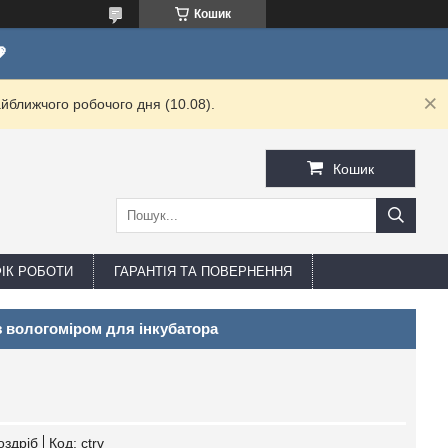
Кошик

йближчого робочого дня (10.08).
Кошик
ФІК РОБОТИ
ГАРАНТІЯ ТА ПОВЕРНЕННЯ
 вологоміром для інкубатора
оздріб
Код:
ctrv