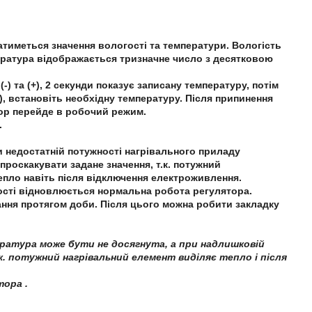
жатиметься значення вологості та температури. Вологість
пература відображається тризначне число з десятковою
) та (+), 2 секунди показує записану температуру, потім
), встановіть необхідну температуру. Після припинення
тор перейде в робочий режим.
.
и недостатній потужності нагрівального приладу
проскакувати задане значення, т.к. потужний
епло навіть після відключення електроживлення.
авності відновлюється нормальна робота регулятора.
зання протягом доби. Після цього можна робити закладку
ратура може бути не досягнута, а при надлишковій
. потужний нагрівальний елемент виділяє тепло і після
тора .