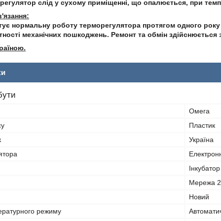
регулятор слід у сухому приміщенні, що опалюється, при темпе
в'язання:
тує нормальну роботу терморегулятора протягом одного року 
тності механічних пошкоджень. Ремонт та обмін здійснюється 
раїною.
ки
бути
Омега
су
Пластик
к
Україна
ятора
Електрон
Інкубатор
Мережа 2
Новий
ературного режиму
Автомати