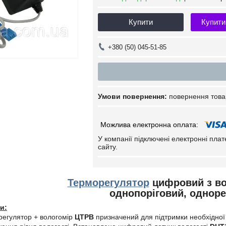
Купити
Купити
+380 (50) 045-51-85
повернення това
У компанії підключені електронні пла
сайту.
Терморегулятор
цифровий з в
однопоріговий, однор
и:
егулятор + вологомір
ЦТРВ
призначений для підтримки необхідної