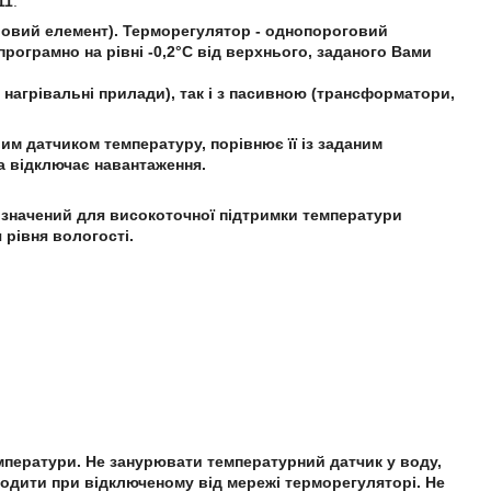
11
.
ловий елемент). Терморегулятор - однопороговий
рограмно на рівні -0,2°С від верхнього, заданого Вами
нагрівальні прилади), так і з пасивною (трансформатори,
м датчиком температуру, порівнює її із заданим
а відключає навантаження.
значений для високоточної підтримки температури
рівня вологості.
мператури. Не занурювати температурний датчик у воду,
оводити при відключеному від мережі терморегуляторі. Не