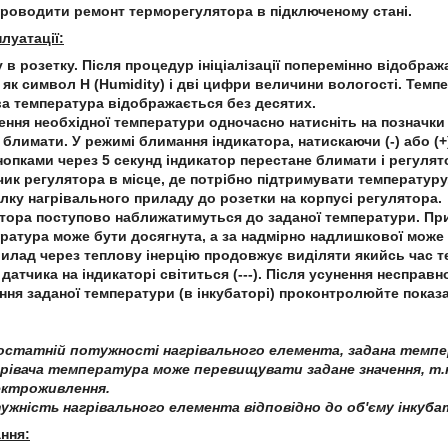
проводити ремонт терморегулятора в підключеному стані.
плуатації:
у в розетку. Після процедур ініціалізації поперемінно відобра
як символ H (Humidity) і дві цифри величини вологості. Тем
а температура відображається без десятих.
ення необхідної температури одночасно натисніть на позначки (-
 блимати. У режимі блимання індикатора, натискаючи (-) або (+
кнопками через 5 секунд індикатор перестане блимати і регуля
тчик регулятора в місце, де потрібно підтримувати температуру
илку нагрівального приладу до розетки на корпусі регулятора.
атора поступово наближатимуться до заданої температури. Пр
ратура може бути досягнута, а за надмірно надлишкової може 
илад через теплову інерцію продовжує виділяти якийсь час т
у датчика на індикаторі світиться (---). Після усунення неспр
ення заданої температури (в інкубаторі) проконтролюйте пока
статній потужності нагрівального елемента, задана темпе
рівача температура може перевищувати задане значення, т.к
ектроживлення.
жність нагрівального елемента відповідно до об'єму інкуба
ння: