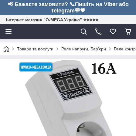
📢 Бажаєте замовити? 📞Пишіть на Viber або
Telegram💬💗
Інтернет магазин "O-MEGA Україна" ⭐⭐⭐⭐⭐
Товари та послуги
Реле напруги. Бар'єри
Реле контр