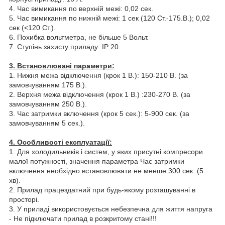
4. Час вимикання по верхній межі: 0,02 сек.
5. Час вимикання по нижній межі: 1 сек (120 Ст.-175.В.); 0,02
сек (<120 Ст.).
6. Похибка вольтметра, не більше 5 Вольт.
7. Ступінь захисту приладу: IP 20.
3. Встановлювані параметри:
1. Нижня межа відключення (крок 1 В.): 150-210 В. (за
замовчуванням 175 В.).
2. Верхня межа відключення (крок 1 B.) :230-270 В. (за
замовчуванням 250 В.).
3. Час затримки включення (крок 5 сек.): 5-900 сек. (за
замовчуванням 5 сек.).
4. Особливості експлуатації:
1. Для холодильників і систем, у яких присутні компресори
малої потужності, значення параметра Час затримки
включення необхідно встановлювати не менше 300 сек. (5
хв).
2. Прилад працездатний при будь-якому розташуванні в
просторі.
3. У приладі використовується небезпечна для життя напруга
- Не підключати прилад в розкритому стані!!!