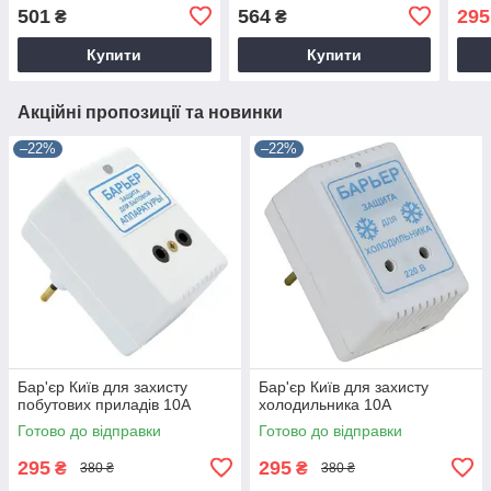
термозахистом DIN
налаштуванням та
501
564
295
₴
₴
термозахистом DIN
Купити
Купити
Акційні пропозиції та новинки
–22%
–22%
Бар'єр Київ для захисту
Бар'єр Київ для захисту
побутових приладів 10А
холодильника 10А
Готово до відправки
Готово до відправки
295
295
₴
₴
380 ₴
380 ₴