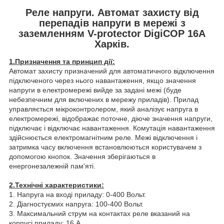
Реле напруги. Автомат захисту від
перепадів напруги в мережі з
заземленням V-protector DigiCOP 16А
Харків.
1.Призначення та принцип дії:
Автомат захисту призначений для автоматичного відключення
підключеного через нього навантаження, якщо значення
напруги в електромережі вийде за задані межі (буде
небезпечним для включених в мережу приладів). Прилад
управляється мікроконтролером, який аналізує напруга в
електромережі, відображає поточне, діюче значення напруги,
підключає і відключає навантаження. Комутація навантаження
здійснюється електромагнітним реле. Межі відключення і
затримка часу включення встановлюються користувачем з
допомогою кнопок. Значення зберігаються в
енергонезалежній пам'яті.
2.Технічні характеристики:
1. Напруга на вході приладу: 0-400 Вольт.
2. Діагностуємих напруга: 100-400 Вольт.
3. Максимальний струм на контактах реле вказаний на
корпусі приладу: 16 А.