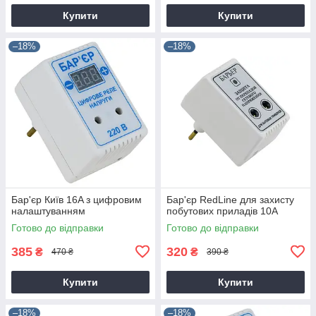
Купити
Купити
–18%
–18%
Бар'єр Київ 16A з цифровим
Бар'єр RedLine для захисту
налаштуванням
побутових приладів 10А
Готово до відправки
Готово до відправки
385
320
₴
₴
470 ₴
390 ₴
Купити
Купити
–18%
–18%