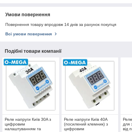
Умови повернення
Повернення товару впродовж 14 днів за рахунок покупця
Всі умови повернення
Подібні товари компанії
Реле напруги Київ 30A з
Реле напруги Київ 40A
Реле
цифровим
(посилений клемник) з
для 
налаштуванням та
цифровим
від 