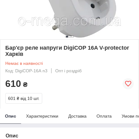
Бар'єр реле напруги DigiCOP 16A V-protector
Харків
Немає в наявності
Код: DigiCOP-16А n3
Опт і роздріб
610
₴
601 ₴
від 10 шт.
Опис
Характеристики
Доставка
Оплата
Умови п
Опис