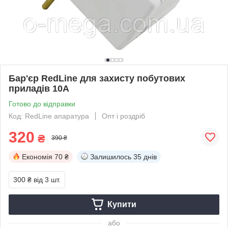
Бар'єр RedLine для захисту побутових
приладів 10А
Готово до відправки
Код: RedLine апаратура
Опт і роздріб
320
₴
390 ₴
Економія
70 ₴
Залишилось
35 днів
300 ₴
від 3 шт.
Купити
або