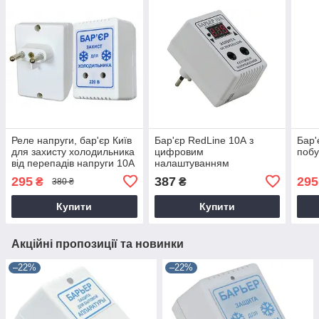
Реле напруги, бар'єр Київ
Бар'єр RedLine 10А з
Бар'
для захисту холодильника
цифровим
побу
від перепадів напруги 10А
налаштуванням
295
387
295
₴
₴
380 ₴
Купити
Купити
Акційні пропозиції та новинки
–22%
–22%