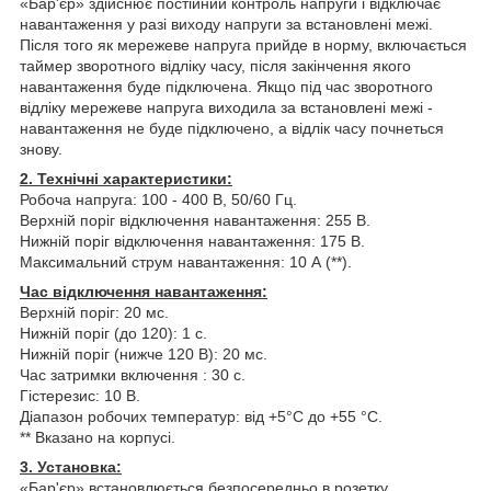
«Бар'єр» здійснює постійний контроль напруги і відключає
навантаження у разі виходу напруги за встановлені межі.
Після того як мережеве напруга прийде в норму, включається
таймер зворотного відліку часу, після закінчення якого
навантаження буде підключена. Якщо під час зворотного
відліку мережеве напруга виходила за встановлені межі -
навантаження не буде підключено, а відлік часу почнеться
знову.
2. Технічні характеристики:
Робоча напруга: 100 - 400 В, 50/60 Гц.
Верхній поріг відключення навантаження: 255 В.
Нижній поріг відключення навантаження: 175 В.
Максимальний струм навантаження: 10 А (**).
Час відключення навантаження:
Верхній поріг: 20 мс.
Нижній поріг (до 120): 1 с.
Нижній поріг (нижче 120 В): 20 мс.
Час затримки включення : 30 с.
Гістерезис: 10 В.
Діапазон робочих температур: від +5°С до +55 °С.
** Вказано на корпусі.
3. Установка:
«Бар'єр» встановлюється безпосередньо в розетку.