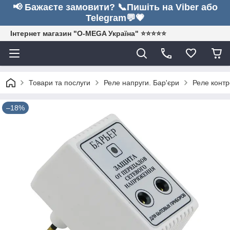
📢 Бажаєте замовити? 📞Пишіть на Viber або
Telegram💬💗
Інтернет магазин "O-MEGA Україна" ⭐⭐⭐⭐⭐
Товари та послуги
Реле напруги. Бар'єри
Реле контр
–18%