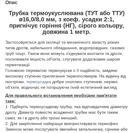
Опис
Трубка термоукуслювана (ТУТ або ТТУ)
ø16,0/8,0 мм, з коеф. усадки 2:1,
пригнічує горіння (НГ), сірого кольору,
довжина 1 метр.
Застосовуються для ізоляції та механічного захисту різних
типів дротів, кабельного обладнання, водопровідних, газових
труб тощо. Також вони можуть з'єднувати контакти та дроти,
посилювати міцність об'єкта, слугувати додатковим шаром
герметизації.
Головною перевагою термоукуски є її надійність, завдяки
високому ступеню прилягання термополімерів. На відміну від
ізострічки,
термоусадка
добре охоплює ступеневі, нерівні
об'єкти, водночас не погіршуючи їхній естетичний вигляд.
Для правильного встановлення необхідно пам'ятати
таке:
1. Підберіть термоусадкову трубку, яка відповідатиме діаметру
дроту. Діаметр повністю всадженої трубки має бути таким
само, як і в дроту або трохи менший;
2. Для закріплення найкраще використовувати термофен.
Заміною може послугувати звичайна запальничка, сірники або