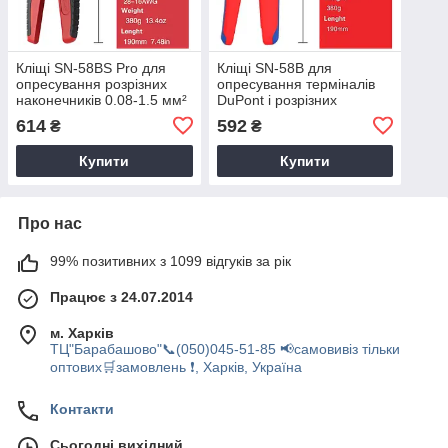
Кліщі SN-58BS Pro для
Кліщі SN-58B для
опресування розрізних
опресування терміналів
наконечників 0.08-1.5 мм²
DuPont і розрізних
28-16AWG
наконечників 0.25-1.5 мм²
614
592
₴
₴
24-16AWG
Купити
Купити
Про нас
99% позитивних з 1099 відгуків за рік
Працює з 24.07.2014
м. Харків
ТЦ"Барабашово"📞(050)045-51-85 📢самовивіз тільки
оптових🛒замовлень ❗, Харків, Україна
Контакти
Сьогодні вихідний