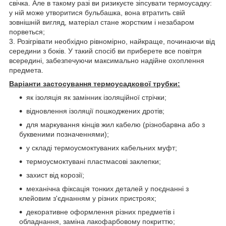
свічка. Але в такому разі ви ризикуєте зіпсувати термоусадку:
у ній може утворитися бульбашка, вона втратить свій
зовнішній вигляд, матеріал стане жорстким і незабаром
порветься;
3. Розігрівати необхідно рівномірно, найкраще, починаючи від
середини з боків. У такий спосіб ви приберете все повітря
всередині, забезпечуючи максимально надійне охоплення
предмета.
Варіанти застосування термоусадкової трубки:
як ізоляція як замінник ізоляційної стрічки;
відновлення ізоляції пошкоджених дротів;
для маркування кінців жил кабелю (різнобарвна або з
буквеними позначеннями);
у складі термоусмоктуваних кабельних муфт;
термоусмоктувані пластмасові заклепки;
захист від корозії;
механічна фіксація тонких деталей у поєднанні з
клейовим з'єднанням у різних пристроях;
декоративне оформлення різних предметів і
обладнання, заміна лакофарбовому покриттю;