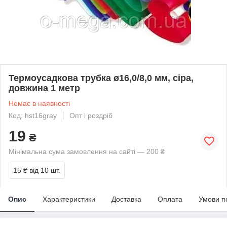
Термоусадкова трубка ø16,0/8,0 мм, сіра,
довжина 1 метр
Немає в наявності
Код: hst16gray
Опт і роздріб
19
₴
Мінімальна сума замовлення на сайті — 200 ₴
15 ₴
від 10 шт.
Опис
Характеристики
Доставка
Оплата
Умови п