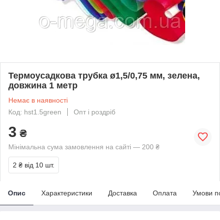
Термоусадкова трубка ø1,5/0,75 мм, зелена,
довжина 1 метр
Немає в наявності
Код: hst1.5green
Опт і роздріб
3
₴
Мінімальна сума замовлення на сайті — 200 ₴
2 ₴
від 10 шт.
Опис
Характеристики
Доставка
Оплата
Умови п