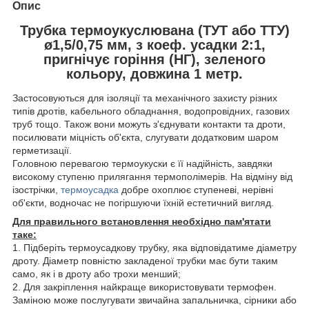
Опис
Трубка термоукуслювана (ТУТ або ТТУ)
ø1,5/0,75 мм, з коеф. усадки 2:1,
пригнічує горіння (НГ), зеленого
кольору, довжина 1 метр.
Застосовуються для ізоляції та механічного захисту різних
типів дротів, кабельного обладнання, водопровідних, газових
труб тощо. Також вони можуть з'єднувати контакти та дроти,
посилювати міцність об'єкта, слугувати додатковим шаром
герметизації.
Головною перевагою термоукуски є її надійність, завдяки
високому ступеню прилягання термополімерів. На відміну від
ізострічки,
термоусадка
добре охоплює ступеневі, нерівні
об'єкти, водночас не погіршуючи їхній естетичний вигляд.
Для правильного встановлення необхідно пам'ятати
таке:
1. Підберіть термоусадкову трубку, яка відповідатиме діаметру
дроту. Діаметр повністю закладеної трубки має бути таким
само, як і в дроту або трохи менший;
2. Для закріплення найкраще використовувати термофен.
Заміною може послугувати звичайна запальничка, сірники або