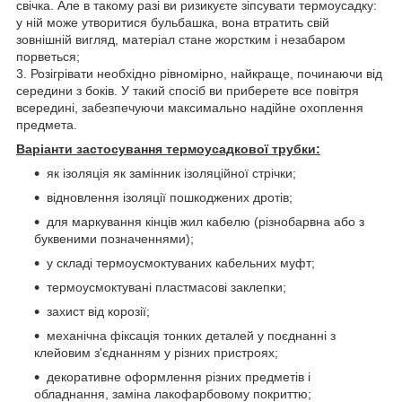
свічка. Але в такому разі ви ризикуєте зіпсувати термоусадку:
у ній може утворитися бульбашка, вона втратить свій
зовнішній вигляд, матеріал стане жорстким і незабаром
порветься;
3. Розігрівати необхідно рівномірно, найкраще, починаючи від
середини з боків. У такий спосіб ви приберете все повітря
всередині, забезпечуючи максимально надійне охоплення
предмета.
Варіанти застосування термоусадкової трубки:
як ізоляція як замінник ізоляційної стрічки;
відновлення ізоляції пошкоджених дротів;
для маркування кінців жил кабелю (різнобарвна або з
буквеними позначеннями);
у складі термоусмоктуваних кабельних муфт;
термоусмоктувані пластмасові заклепки;
захист від корозії;
механічна фіксація тонких деталей у поєднанні з
клейовим з'єднанням у різних пристроях;
декоративне оформлення різних предметів і
обладнання, заміна лакофарбовому покриттю;