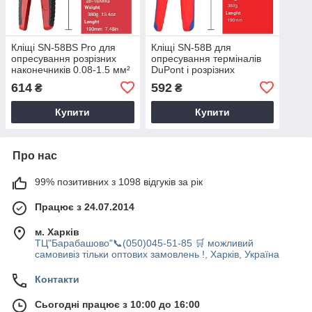
Кліщі SN-58BS Pro для
Кліщі SN-58B для
опресування розрізних
опресування терміналів
наконечників 0.08-1.5 мм²
DuPont і розрізних
28-16AWG
наконечників 0.25-1.5 мм²
614
592
₴
₴
24-16AWG
Купити
Купити
Про нас
99% позитивних з 1098 відгуків за рік
Працює з 24.07.2014
м. Харків
ТЦ"Барабашово"📞(050)045-51-85 🛒 можливий
самовивіз тільки оптових замовлень !, Харків, Україна
Контакти
Сьогодні працює з 10:00 до 16:00