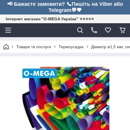
📢 Бажаєте замовити? 📞Пишіть на Viber або
Telegram💬💗
Інтернет магазин "O-MEGA Україна" ⭐⭐⭐⭐⭐
Товари та послуги
Термоусадка
Діаметр ø1,5 мм, си