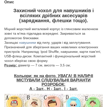
Опис
Захисний чохол для навушників і
всіляких дрібних аксесуарів
(заряджання, флешки тощо).
Міцний жорсткий металевий корпус із глянсовим малюнком
зовні та м'яка підкладка всередині. Закривається за
допомогою блискавки.
Захищає
навушники
від пилу, ударів і від заплутування.
Призначений для зберігання ваших невеликих електронних
пристроїв. Наприклад: Ipod Shuffle, навушники, карти пам'яті,
USB-флеш-диски. Компактний і функціональний жорсткий
чохол зберігає свою форму.
Розмір:
діаметр — 7 см, висота — 3,5 см;
Кольори: як на фото. УВАГА! В НАЛИЧІ
МІСТУВАЛИ СЛІДУВАЛЬНІ ВАРІАНТИ
РОЗРОБОК:
А - 1шт., H - 1шт., I - 1шт.