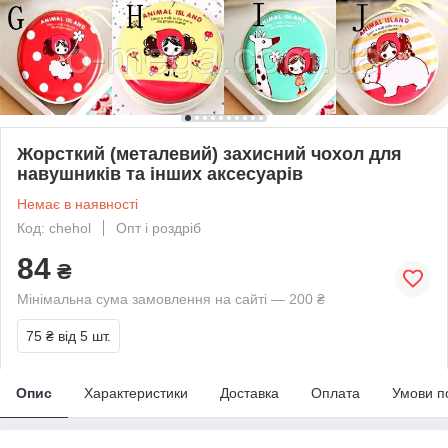
Жорсткий (металевий) захисний чохол для
навушників та інших аксесуарів
Немає в наявності
Код: chehol
Опт і роздріб
84
₴
Мінімальна сума замовлення на сайті — 200 ₴
75 ₴
від 5 шт.
Опис
Характеристики
Доставка
Оплата
Умови п