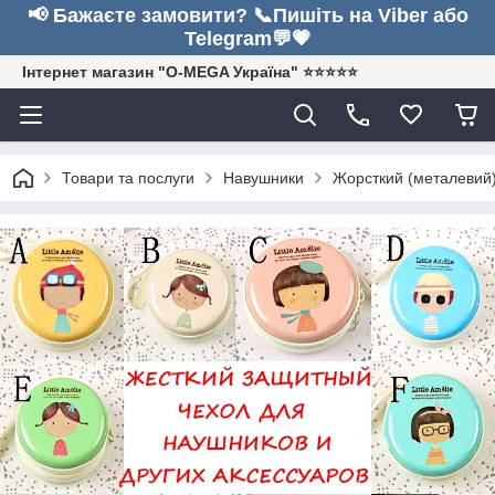
📢 Бажаєте замовити? 📞Пишіть на Viber або
Telegram💬💗
Інтернет магазин "O-MEGA Україна" ⭐⭐⭐⭐⭐
Товари та послуги
Навушники
Жорсткий (металевий)