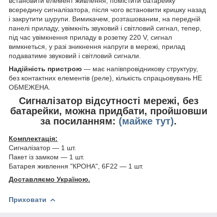
встановити елемент живлення, помістити батарейку
всередину сигналізатора, після чого встановити кришку назад
і закрутити шурупи. Вимикачем, розташованим, на передній
панелі приладу, увімкніть звуковий і світловий сигнал, тепер,
під час увімкнення приладу в розетку 220 V, сигнал
вимкнеться, у разі зникнення напруги в мережі, прилад
подаватиме звуковий і світловий сигнали.
Надійність пристрою
― має напівпровідникову структуру,
без контактних елементів (реле), кількість спрацьовувань НЕ
ОБМЕЖЕНА.
Сигналізатор відсутності мережі, без
батарейки, можна придбати, пройшовши
за посиланням:
(майже тут)
.
Комплектація:
Сигналізатор — 1 шт.
Пакет із замком — 1 шт.
Батарея живлення "КРОНА", 6F22 — 1 шт.
Доставляємо Україною.
Приховати