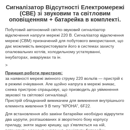
Сигналізатор Відсутності Електромережі
(СВЕ) зі звуковим та світловим
оповіщенням + батарейка в комплекті.
Побутовий автономний світло-звуковий сигналізатор
відключення напруги мережі 220 В. Сигналізатор відключення
мережі (СВМ) призначений для побутового використання, що
дає можливість використовувати його в системах захисту
опалювальних котлів, холодильному устаткуванні,
інкубаторах, акваріумах та ін.
>
Принцип роботи пристрою:
за наявності мережі змінного струму 220 вольтів — пристрій є
в режимі очікування. Але щойно напруга в мережі зникає,
схема пристрою спрацьовує, що призводить до увімкнення
звукової та світлової сигналізації.
Пристрій обладнаний вимикачем для вимкнення внутрішнього
елемента живлення 9 В типу "КРОНА", 6F22.
Для встановлення або заміни батарейки необхідно відкрутити
два шурупи, розташованих зі зворотного боку корпусу
приладу, зняти задню кришку, що з'являється на ній,