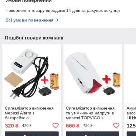
Умови повернення
Повернення товару впродовж 14 днів за рахунок покупця
Всі умови повернення
Подібні товари компанії
Сигналізатор вимкнення
Сигналізатор вимкнення
Акум
мережі Alarm з
та увімкнення напруги в
висо
батарейкою
мережі TOPVICO з
Lii 
батарейкою
3.7V
320
660
125
₴
₴
420 ₴
750 ₴
конт