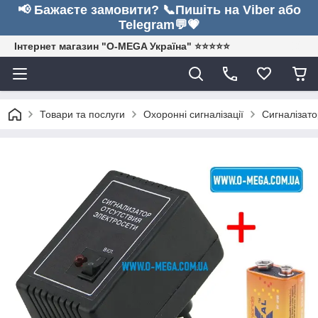
📢 Бажаєте замовити? 📞Пишіть на Viber або
Telegram💬💗
Інтернет магазин "O-MEGA Україна" ⭐⭐⭐⭐⭐
Товари та послуги
Охоронні сигналізації
Сигналізато