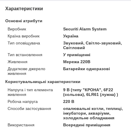
Характеристики
Основні атрибути
Виробник
Securiti Alarm System
Країна виробник
Україна
Тип оповіщувача
Звуковий, Світло-звуковий,
Світловий
Тип встановлення
У приміщенні
Живлення
Мережа 220В
Додаткове джерело
Батарейки одноразові
живлення
Користувальницькі характеристики
Напруга і тип елемента
9 В (типу "КРОНА", 6F22
живлення
(сольова), 6LR61 (лужна) )
Робоча напруга
220 В
Способи застосування
опалювальні котли, теплиці,
інкубатори, акваріуми,
холодильне обладнання
Використання
Всередині приміщення