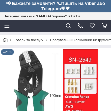
📢 Бажаєте замовити? 📞Пишіть на Viber або
Telegram💬💗
Інтернет магазин "O-MEGA Україна" ⭐⭐⭐⭐⭐
Товари та послуги
Пресувальний (обжимний інструмент д
–21%