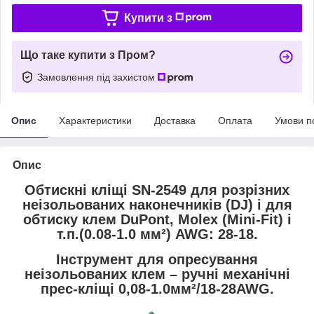
Купити з
Що таке купити з Пром?
Замовлення під захистом
Опис
Характеристики
Доставка
Оплата
Умови п
Опис
Обтискні кліщі SN-2549 для розрізних
неізольованих наконечників (DJ) і для
обтиску клем DuPont, Molex (Mini-Fit) і
т.п.(0.08-1.0 мм²) AWG: 28-18.
Інструмент для опресування
неізольованих клем – ручні механічні
прес-кліщі 0,08-1.0мм²/18-28AWG.