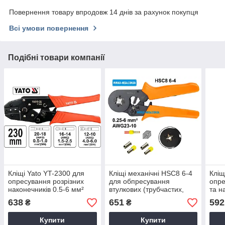
Повернення товару впродовж 14 днів за рахунок покупця
Всі умови повернення
Подібні товари компанії
Кліщі Yato YT-2300 для
Кліщі механічні HSC8 6-4
Кліщ
опресування розрізних
для обпресування
опре
наконечників 0.5-6 мм²
втулкових (трубчастих,
та н
гильзовых) наконечників
1200
638
651
592
₴
₴
0.25-6 мм²
Купити
Купити