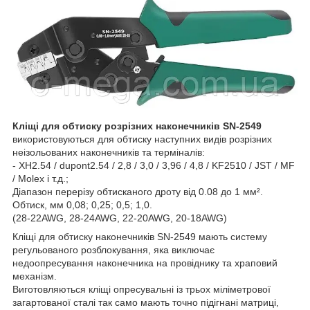
Кліщі для обтиску розрізних наконечників SN-2549
використовуються для обтиску наступних видів розрізних
неізольованих наконечників та терміналів:
- XH2.54 / dupont2.54 / 2,8 / 3,0 / 3,96 / 4,8 / KF2510 / JST / MF
/ Molex і т.д.;
Діапазон перерізу обтисканого дроту від 0.08 до 1 мм².
Обтиск, мм 0,08; 0,25; 0,5; 1,0.
(28-22AWG, 28-24AWG, 22-20AWG, 20-18AWG)
Кліщі для обтиску наконечників SN-2549 мають систему
регульованого розблокування, яка виключає
недоопресування наконечника на провіднику та храповий
механізм.
Виготовляються кліщі опресувальні із трьох міліметрової
загартованої сталі так само мають точно підігнані матриці,