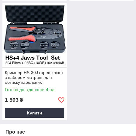
Кримпер HS-30J (прес-кліщі)
з набором матриць для
обтиску кабельних
наконечників конекторів та
Готово до відправки 4 од.
роз'ємів
1 593
₴
Купити
Про нас