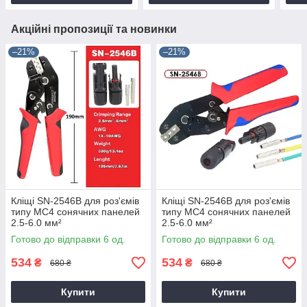
Акційні пропозиції та новинки
–21%
–21%
Кліщі SN-2546B для роз'ємів
Кліщі SN-2546B для роз'ємів
типу MC4 сонячних панелей
типу MC4 сонячних панелей
2.5-6.0 мм²
2.5-6.0 мм²
Готово до відправки 6 од.
Готово до відправки 6 од.
534
534
₴
₴
680 ₴
680 ₴
Купити
Купити