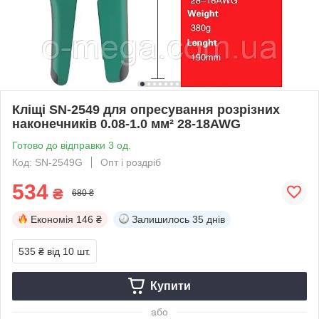
Кліщі SN-2549 для опресування розрізних
наконечників 0.08-1.0 мм² 28-18AWG
Готово до відправки 3 од.
Код: SN-2549G
Опт і роздріб
534
₴
680 ₴
Економія
146 ₴
Залишилось
35 днів
535 ₴
від 10 шт.
Купити
або