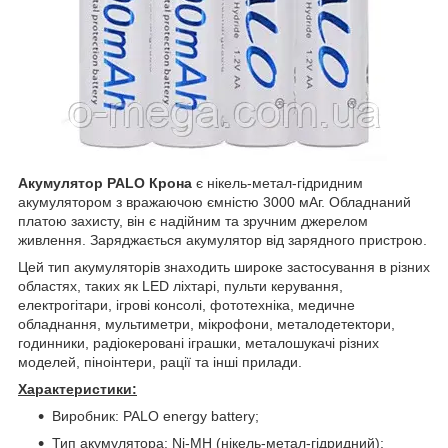
Акумулятор PALO Крона
є нікель-метал-гідридним
акумулятором з вражаючою ємністю 3000 мАг. Обладнаний
платою захисту, він є надійним та зручним джерелом
живлення. Заряджається акумулятор від зарядного пристрою.
Цей тип акумуляторів знаходить широке застосування в різних
областях, таких як LED ліхтарі, пульти керування,
електрогітари, ігрові консолі, фототехніка, медичне
обладнання, мультиметри, мікрофони, металодетектори,
годинники, радіокеровані іграшки, металошукачі різних
моделей, піноінтери, рації та інші прилади.
Характеристики:
Виробник: PALO energy battery;
Тип акумулятора: Ni-MH (нікель-метал-гідридний);