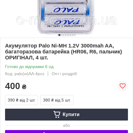
Акумулятор Palo Ni-MH 1.2V 3000mah AA,
багаторазова батарейка (HR06, R6, пальчик)
ОРИГІНАЛ, 4 шт.
Готово до відправки 6 од.
Код: palo(w)AA-4pcs
Опт і роздріб
400
₴
390 ₴
від 2 шт.
380 ₴
від 5 шт.
Купити
або