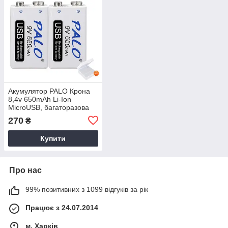
Акумулятор PALO Крона
8,4v 650mAh Li-Ion
MicroUSB, багаторазова
батарейка (6F22, 6LR61,
270
₴
1604D), 2 шт
Купити
Про нас
99% позитивних з 1099 відгуків за рік
Працює з 24.07.2014
м. Харків