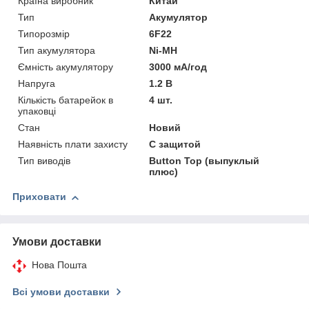
Країна виробник
Китай
Тип
Акумулятор
Типорозмір
6F22
Тип акумулятора
Ni-MH
Ємність акумулятору
3000 мА/год
Напруга
1.2 В
Кількість батарейок в
4 шт.
упаковці
Стан
Новий
Наявність плати захисту
С защитой
Тип виводів
Button Top (выпуклый
плюс)
Приховати
Умови доставки
Нова Пошта
Всі умови доставки