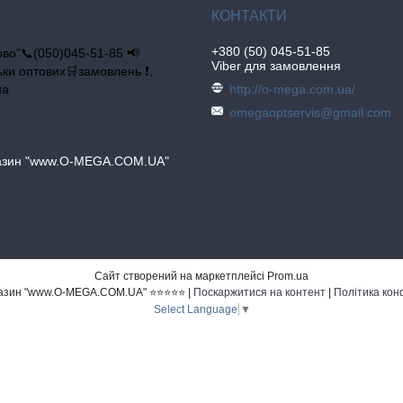
+380 (50) 045-51-85
во"📞(050)045-51-85 📢
Viber для замовлення
льки оптових🛒замовлень ❗,
на
http://o-mega.com.ua/
omegaoptservis@gmail.com
газин "www.O-MEGA.COM.UA"
Сайт створений на маркетплейсі
Prom.ua
Інтернет магазин "www.O-MEGA.COM.UA" ⭐⭐⭐⭐⭐ |
Поскаржитися на контент
|
Політика кон
Select Language
▼