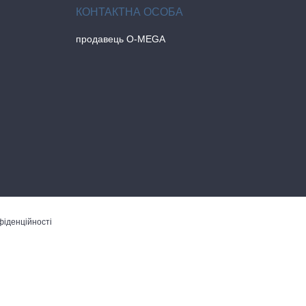
продавець O-MEGA
фіденційності