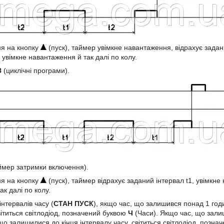
ня на кнопку
(пуск), таймер увімкне навантаження, відрахує задан
у увімкне навантаження й так далі по колу.
8
(циклічні програми).
мер затримки включення).
ня на кнопку
(пуск), таймер відрахує заданий інтервал t1, увімкне
к далі по колу.
інтервалів часу (
СТАН
ПУСК
), якщо час, що залишився понад 1 годи
вітиться світлодіод, позначений буквою
Ч
(Часи). Якщо час, що залиш
 що залишилися до кінця інтервалу часу, світиться світлодіод, позн