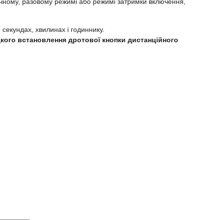
чному, разовому режимі або режимі затримки включення,
 секундах, хвилинах і годиннику.
дкого встановлення дротової кнопки дистанційного