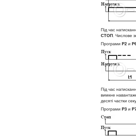
Під час натискан
СТОП
. Числове з
Програми
Р2
и
Р
Під час натискан
вимкне навантаж
десяті частки сек
Програми
Р3
и
Р