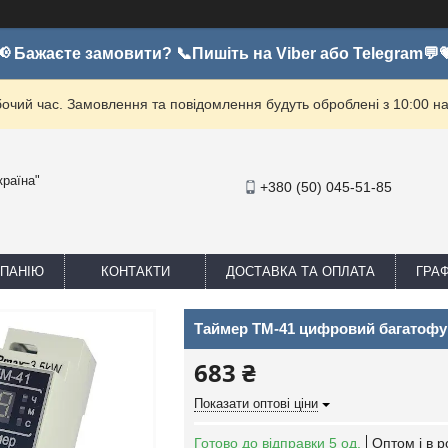
📢 Бажаєте замовити? 📞Пишіть на Viber або Telegram💬
бочий час. Замовлення та повідомлення будуть оброблені з 10:00 на
країна"
+380 (50) 045-51-85
МПАНІЮ
КОНТАКТИ
ДОСТАВКА ТА ОПЛАТА
ГРА
Таймер ТМ-41 цифровий багатофу
683 ₴
Показати оптові ціни
Готово до відправки 5 од.
Оптом і в р