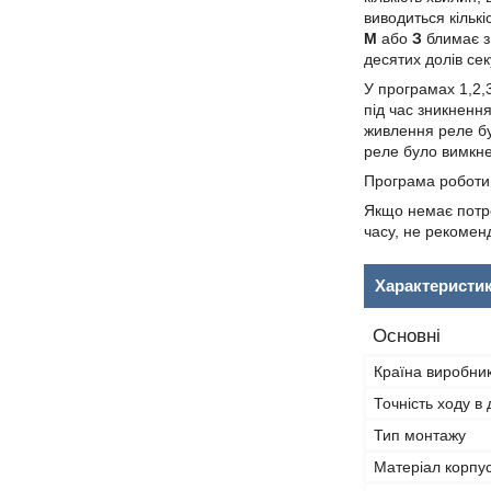
виводиться кількі
М
або
З
блимає з 
десятих долів сек
У програмах 1,2,
під час зникненн
живлення реле бу
реле було вимкне
Програма роботи 
Якщо немає потре
часу, не рекомен
Характеристи
Основні
Країна виробни
Точність ходу в
Тип монтажу
Матеріал корпу