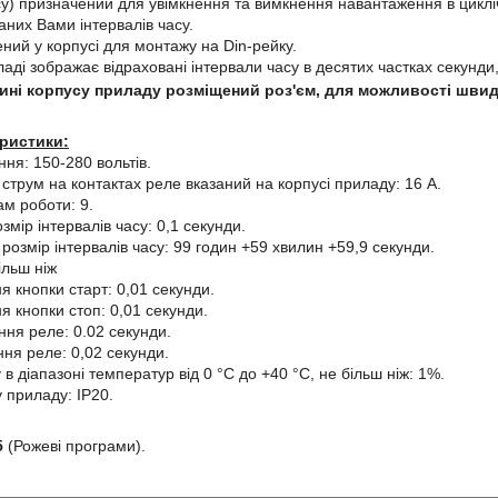
у) призначений для увімкнення та вимкнення навантаження в циклі
аних Вами інтервалів часу.
ний у корпусі для монтажу на Din-рейку.
аді зображає відраховані інтервали часу в десятих частках секунди,
тині корпусу приладу розміщений роз'єм, для можливості шви
еристики:
ня: 150-280 вольтів.
струм на контактах реле вказаний на корпусі приладу: 16 А.
рам роботи: 9.
змір інтервалів часу: 0,1 секунди.
розмір інтервалів часу: 99 годин +59 хвилин +59,9 секунди.
ільш ніж
 кнопки старт: 0,01 секунди.
 кнопки стоп: 0,01 секунди.
ня реле: 0.02 секунди.
я реле: 0,02 секунди.
у в діапазоні температур від 0 °C до +40 °C, не більш ніж: 1%.
у приладу: IP20.
5
(Рожеві програми).