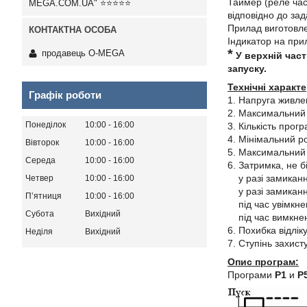
Таймер (реле час
MEGA.COM.UA" ⭐⭐⭐⭐⭐
відповідно до зад
Прилад виготовле
Індикатор на прил
*
продавець O-MEGA
У верхній час
запуску.
Технічні характ
Графік роботи
1. Напруга живлен
2. Максимальний 
Понеділок
10:00
16:00
3. Кількість прог
4. Мінімальний ро
Вівторок
10:00
16:00
5. Максимальний 
Середа
10:00
16:00
6. Затримка, не б
у разі замикання
Четвер
10:00
16:00
у разі замикання
Пʼятниця
10:00
16:00
під час увімкнен
Субота
Вихідний
під час вимкненн
6. Похибка відлік
Неділя
Вихідний
7. Ступінь захист
Опис програм:
Програми
Р1
и
Р