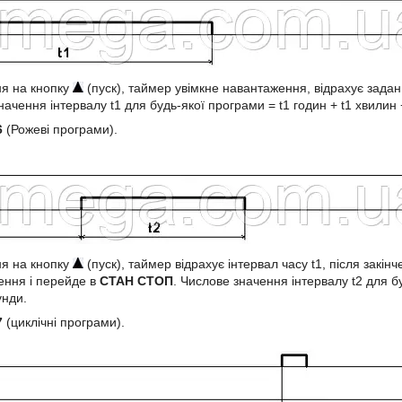
ня на кнопку
(пуск), таймер увімкне навантаження, відрахує зада
начення інтервалу t1 для будь-якої програми = t1 годин + t1 хвилин +
6
(Рожеві програми).
ня на кнопку
(пуск), таймер відрахує інтервал часу t1, після закін
ення і перейде в
СТАН СТОП
. Числове значення інтервалу t2 для бу
унди.
7
(циклічні програми).