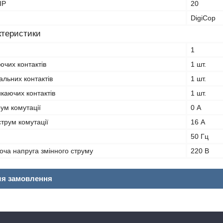
IP
20
DigiCop
ктеристики
1
ючих контактів
1 шт.
альних контактів
1 шт.
икаючих контактів
1 шт.
ум комутації
0 А
трум комутації
16 А
50 Гц
оча напруга змінного струму
220 В
ля замовлення