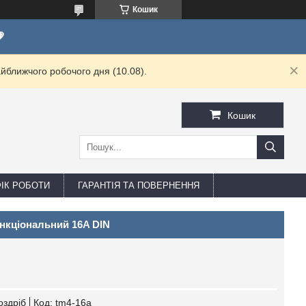
Кошик

йближчого робочого дня (10.08).
Кошик
ФІК РОБОТИ
ГАРАНТІЯ ТА ПОВЕРНЕННЯ
нкціональний 16A DIN
оздріб
Код:
tm4-16a