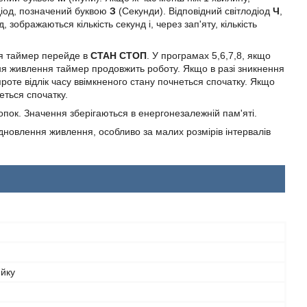
одіод, позначений буквою
З
(Секунди). Відповідний світлодіод
Ч
,
ображаються кількість секунд і, через зап'яту, кількість
ня таймер перейде в
СТАН СТОП
. У програмах 5,6,7,8, якщо
ння живлення таймер продовжить роботу. Якщо в разі зникнення
роте відлік часу ввімкненого стану почнеться спочатку. Якщо
еться спочатку.
пок. Значення зберігаються в енергонезалежній пам'яті.
дновлення живлення, особливо за малих розмірів інтервалів
ейку