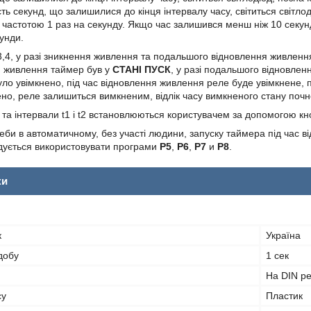
сть секунд, що залишилися до кінця інтервалу часу, світиться світл
частотою 1 раз на секунду. Якщо час залишився менш ніж 10 секунд, з
унди.
3,4, у разі зникнення живлення та подальшого відновлення живлен
я живлення таймер був у
СТАНІ ПУСК
, у разі подальшого відновле
ло увімкнено, під час відновлення живлення реле буде увімкнене, п
но, реле залишиться вимкненим, відлік часу вимкненого стану почн
та інтервали t1 і t2 встановлюються користувачем за допомогою кно
би в автоматичному, без участі людини, запуску таймера під час ві
дується використовувати програми
Р5
,
Р6
,
Р7
и
Р8
.
ки
к
Україна
 добу
1 сек
На DIN р
су
Пластик