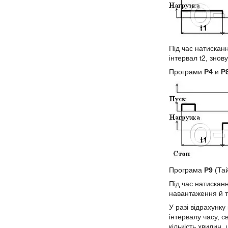
Під час натискан
інтервал t2, знов
Програми
Р4
и
Р
Програма
Р9
(Тай
Під час натискан
навантаження й та
У разі відрахунку 
інтервалу часу, с
кількість хвилин,