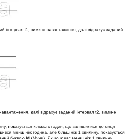
ий інтервал t1, вимкне навантаження, далі відрахує заданий
 навантаження, далі відрахує заданий інтервал t2, вимкне
ну, показується кількість годин, що залишилися до кінця
ився менш ніж година, але більш ніж 1 хвилину, показується
ачений буквою
М
(Муни). Якщо ж час менш ніж 1 хвилину,