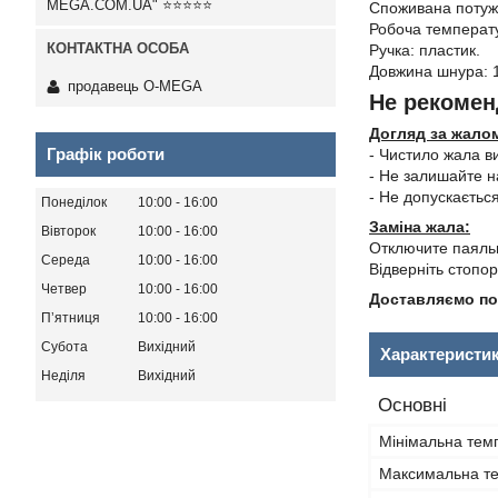
MEGA.COM.UA" ⭐⭐⭐⭐⭐
Споживана потужн
Робоча температу
Ручка: пластик.
Довжина шнура: 1
продавець O-MEGA
Не рекомен
Догляд за жало
Графік роботи
- Чистило жала в
- Не залишайте н
- Не допускаєтьс
Понеділок
10:00
16:00
Заміна жала:
Вівторок
10:00
16:00
Отключите паяльн
Середа
10:00
16:00
Відверніть стопор
Четвер
10:00
16:00
Доставляємо по 
Пʼятниця
10:00
16:00
Субота
Вихідний
Характеристи
Неділя
Вихідний
Основні
Мінімальна тем
Максимальна т