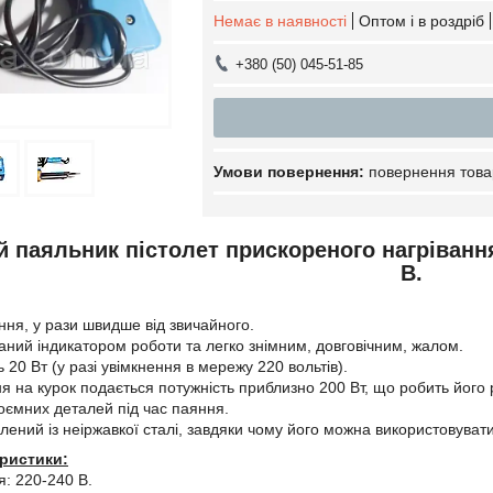
Немає в наявності
Оптом і в роздріб
+380 (50) 045-51-85
повернення това
 паяльник пістолет прискореного нагрівання
В.
ння, у рази швидше від звичайного.
ний індикатором роботи та легко знімним, довговічним, жалом.
 20 Вт (у разі увімкнення в мережу 220 вольтів).
ня на курок подається потужність приблизно 200 Вт, що робить його
оємних деталей під час паяння.
лений із неіржавкої сталі, завдяки чому його можна використовува
еристики:
: 220-240 В.