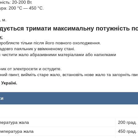
ість: 20-200 Вт.
ра: 200 °С — 450 °C.
 м.
дується тримати максимальну потужність по
м:
иробляєте тільки після його повного охолодження.
адовго паяльник у ввімкненому стані.
я чистити жало абразивними матеріалами або напилками
ик от электросети и остудите.
ний гвинт, вийміть старе жало, встановіть нове жало та загорніть гви
Україні.
ки
пература жала
200 град.
емпература жала
450 град.