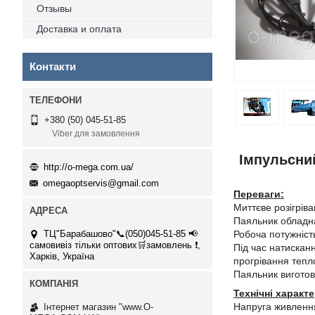
Отзывы
Доставка и оплата
Контакти
+380 (50) 045-51-85
Viber для замовлення
Імпульсний
http://o-mega.com.ua/
omegaoptservis@gmail.com
Переваги:
Миттєве розігріва
Паяльник обладна
Робоча потужність
ТЦ"Барабашово"📞(050)045-51-85 📢
самовивіз тільки оптових🛒замовлень ❗,
Під час натискан
Харків, Україна
прогрівання тепл
Паяльник виготов
Технічні характ
Напруга живлення
Інтернет магазин "www.O-