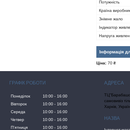
Потужність
Країна виробни
Знімне жало
Індикатор живл
Напруга живлен
Інформація д
Ціна:
70 ₴
ГРАФІК РОБОТИ
ТЦ"Барабашо
Понеділок
10:00
16:00
самовивіз ті
Вівторок
10:00
16:00
Харків, Украї
Середа
10:00
16:00
Четвер
10:00
16:00
Пʼятниця
10:00
16:00
Інтернет ма