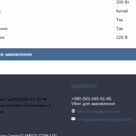
200 Вт
к
Китай
Так
ення
Так
ня
220 В
ля замовлення
+380 (50) 045-51-85
во"📞(050)045-51-85 📢
Viber для замовлення
льки оптових🛒замовлень ❗,
на
http://o-mega.com.ua/
omegaoptservis@gmail.com
газин "www.O-MEGA.COM.UA"