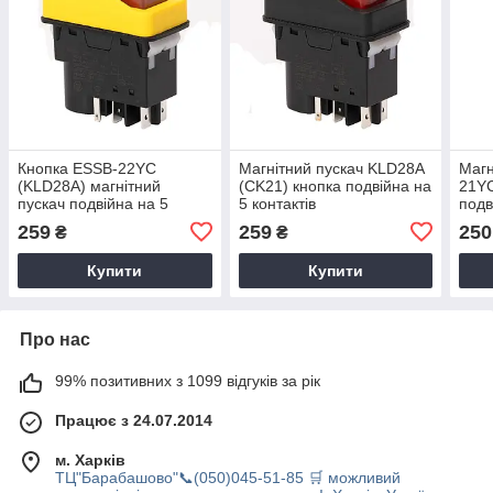
Кнопка ESSB-22YC
Магнітний пускач KLD28A
Магн
(KLD28A) магнітний
(CK21) кнопка подвійна на
21YC
пускач подвійна на 5
5 контактів
подв
контактів, жовта рамка
жовт
259
259
250
₴
₴
Купити
Купити
Про нас
99% позитивних з 1099 відгуків за рік
Працює з 24.07.2014
м. Харків
ТЦ"Барабашово"📞(050)045-51-85 🛒 можливий