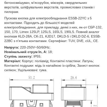
бетонозмішувач, м'ясорубок, міксерів, свердлильних
верстатів, шліфувальних верстатів, промислових станків і
пилорам.
Пускова кнопка для електрообладнання ESSB-22YC з 5
контактами. Підходить до більшості моделей
електрообладнання, для прикладу, деякі з них, як-от СБР-132,
150, 170, Limex 125LP, 125LS, 165LS, 190LS. Повний аналог
кнопкам KLD-28A, CK-21, KJD17, DKLD-5 і DKLD DZ-6, ESSB-
22BC з п'ятьма контактами. Сертифікат: TUV, DVE, cUL, CE.
Напруга:
220-250V~50/60Hz;
Номінальний струм In, А:
18;
Ступінь захисту:
IP55;
Матеріал:
Корпус: поліамід; Контактні пластини: Латунь;
Контактні подушки: мідь із напайкою із срібла; Захист кнопок:
силікон; Ущільнювачі: гума.