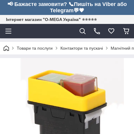
📢 Бажаєте замовити? 📞Пишіть на Viber або
Telegram💬💗
Інтернет магазин "O-MEGA Україна" ⭐⭐⭐⭐⭐
Товари та послуги
Контактори та пускачі
Магнітний п