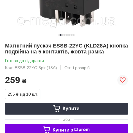
Магнітний пускач ESSB-22YC (KLD28A) кнопка
подвійна на 5 контактів, жовта рамка
Готово до відправки
Код: ESSB-22YC-5pin(18A)
Опт і роздріб
259
₴
255 ₴
від 10 шт.
Купити
або
Купити з