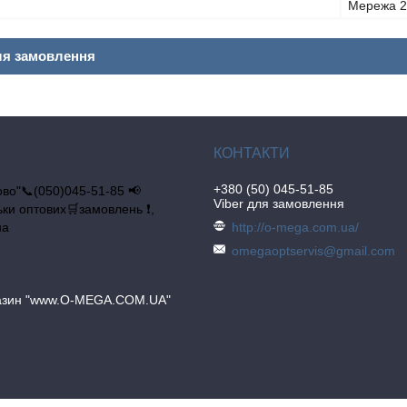
Мережа 
ля замовлення
+380 (50) 045-51-85
во"📞(050)045-51-85 📢
Viber для замовлення
льки оптових🛒замовлень ❗,
на
http://o-mega.com.ua/
omegaoptservis@gmail.com
газин "www.O-MEGA.COM.UA"