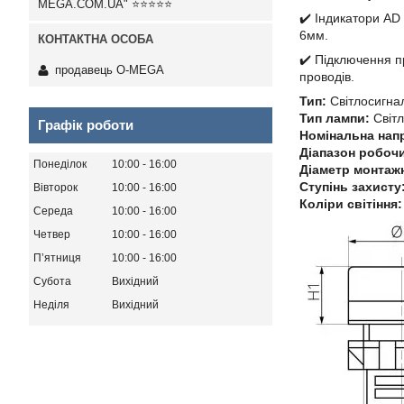
MEGA.COM.UA" ⭐⭐⭐⭐⭐
✔️ Індикатори AD
6мм.
✔️ Підключення п
продавець O-MEGA
проводів.
Тип:
Світлосигнал
Тип лампи:
Світл
Графік роботи
Номінальна напр
Діапазон робочи
Понеділок
10:00
16:00
Діаметр монтажн
Ступінь захисту
Вівторок
10:00
16:00
Коліри світіння:
Середа
10:00
16:00
Четвер
10:00
16:00
Пʼятниця
10:00
16:00
Субота
Вихідний
Неділя
Вихідний