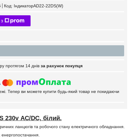
б
Код:
ІндикаторAD22-22DS(W)
 з
ру протягом 14 днів
за рахунок покупця
тежі. Тепер ви можете купити будь-який товар не покидаючи
S 230v АC/DC, білий.
ктричних ланцюгів та робочого стану електричного обладнання.
х енергопостачання.