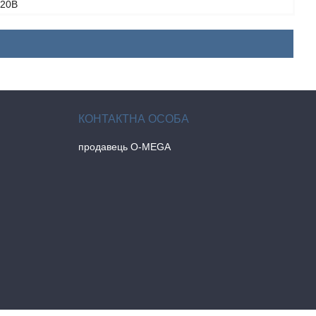
220В
продавець O-MEGA