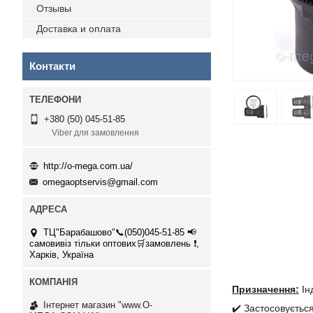
Отзывы
Доставка и оплата
Контакти
+380 (50) 045-51-85
Viber для замовлення
http://o-mega.com.ua/
omegaoptservis@gmail.com
ТЦ"Барабашово"📞(050)045-51-85 📢
самовивіз тільки оптових🛒замовлень ❗,
Харків, Україна
Призначення:
Ін
Інтернет магазин "www.O-
✔️ Застосовуєтьс