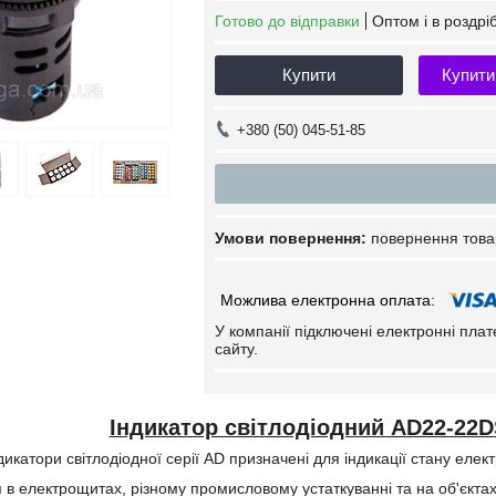
Готово до відправки
Оптом і в роздрі
Купити
Купити
+380 (50) 045-51-85
повернення това
У компанії підключені електронні пла
сайту.
Індикатор світлодіодний AD22-22D
дикатори світлодіодної серії AD призначені для індикації стану еле
я в електрощитах, різному промисловому устаткуванні та на об'єкта