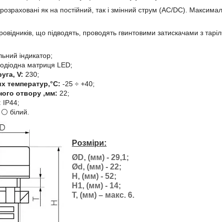
 розраховані як на постійний, так і змінний струм (AC/DC). Максим
ровідників, що підводять, проводять гвинтовими затискачами з тарі
ьний індикатор;
одіодна матриця LED;
уга, V:
230;
х температур,°C:
-25 ÷ +40;
ого отвору ,мм:
22;
:
IP44;
⚪ білий.
Розміри:
ØD, (мм) - 29,1;
Ød, (мм) - 22;
H, (мм) - 52;
H1, (мм) - 14;
T, (мм) – макс. 6.