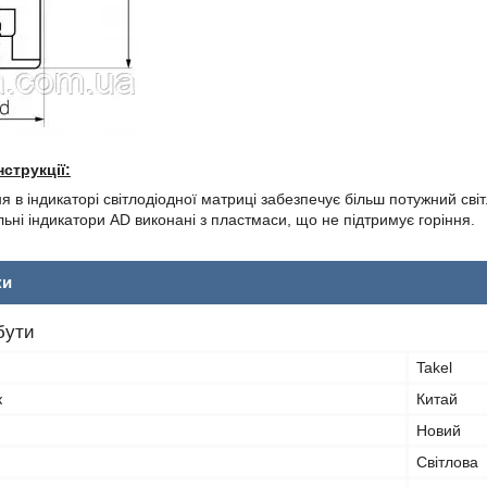
струкції:
 в індикаторі світлодіодної матриці забезпечує більш потужний сві
ьні індикатори AD виконані з пластмаси, що не підтримує горіння.
ки
бути
Takel
к
Китай
Новий
Світлова