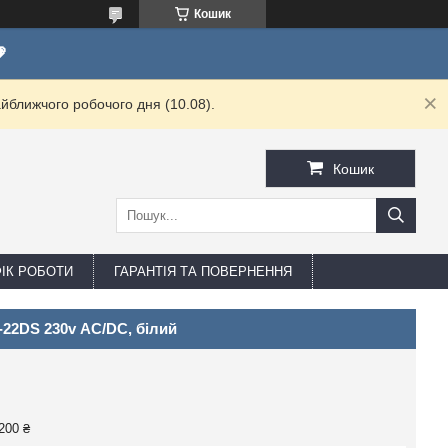
Кошик

йближчого робочого дня (10.08).
Кошик
ФІК РОБОТИ
ГАРАНТІЯ ТА ПОВЕРНЕННЯ
-22DS 230v АC/DC, білий
200 ₴