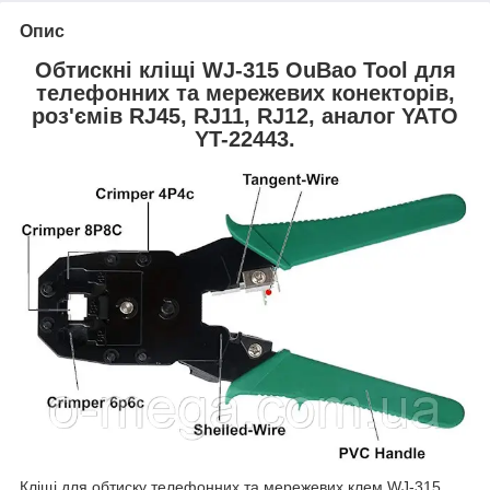
Опис
Обтискні кліщі WJ-315 OuBao Tool для
телефонних та мережевих конекторів,
роз'ємів RJ45, RJ11, RJ12, аналог YATO
YT-22443.
Кліщі для обтиску телефонних та мережевих клем WJ-315.