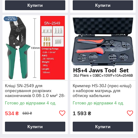
Купити
Купити
–21%
Кліщі SN-2549 для
Кримпер HS-30J (прес-кліщі)
опресування розрізних
з набором матриць для
наконечників 0.08-1.0 мм² 28-
обтиску кабельних
18AWG
наконечників конекторів та
Готово до відправки 4 од.
Готово до відправки 4 од.
роз'ємів
534
1 593
₴
₴
680 ₴
Купити
Купити