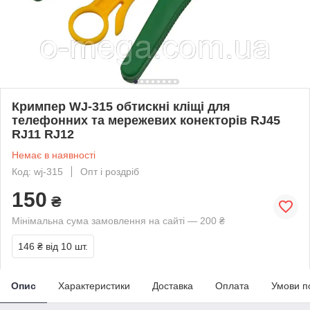
Кримпер WJ-315 обтискні кліщі для
телефонних та мережевих конекторів RJ45
RJ11 RJ12
Немає в наявності
Код: wj-315
Опт і роздріб
150
₴
Мінімальна сума замовлення на сайті — 200 ₴
146 ₴
від 10 шт.
Опис
Характеристики
Доставка
Оплата
Умови п