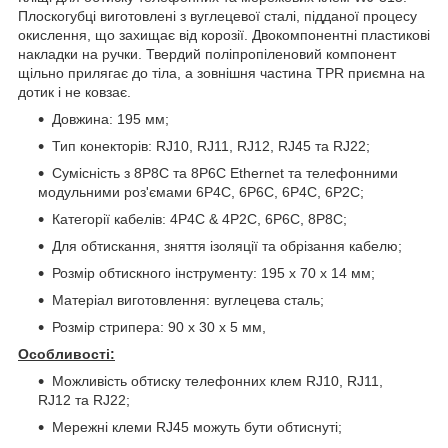
Плоскогубці виготовлені з вуглецевої сталі, підданої процесу
окислення, що захищає від корозії. Двокомпонентні пластикові
накладки на ручки. Твердий поліпропіленовий компонент
щільно прилягає до тіла, а зовнішня частина TPR приємна на
дотик і не ковзає.
Довжина: 195 мм;
Тип конекторів: RJ10, RJ11, RJ12, RJ45 та RJ22;
Сумісність з 8P8C та 8P6C Ethernet та телефонними
модульними роз'ємами 6P4C, 6P6C, 6P4C, 6P2C;
Категорії кабелів: 4P4C & 4P2C, 6P6C, 8P8C;
Для обтискання, зняття ізоляції та обрізання кабелю;
Розмір обтискного інструменту: 195 x 70 x 14 мм;
Матеріал виготовлення: вуглецева сталь;
Розмір стрипера: 90 x 30 x 5 мм,
Особливості:
Можливість обтиску телефонних клем RJ10, RJ11,
RJ12 та RJ22;
Мережні клеми RJ45 можуть бути обтиснуті;