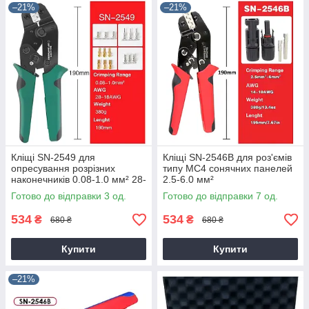
–21%
–21%
Кліщі SN-2549 для
Кліщі SN-2546B для роз'ємів
опресування розрізних
типу MC4 сонячних панелей
наконечників 0.08-1.0 мм² 28-
2.5-6.0 мм²
18AWG
Готово до відправки 3 од.
Готово до відправки 7 од.
534
534
₴
₴
680 ₴
680 ₴
Купити
Купити
–21%