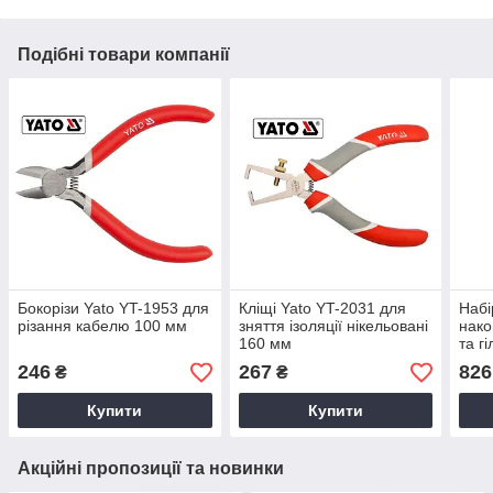
Подібні товари компанії
Бокорізи Yato YT-1953 для
Кліщі Yato YT-2031 для
Набі
різання кабелю 100 мм
зняття ізоляції нікельовані
нако
160 мм
та г
246
267
826
₴
₴
Купити
Купити
Акційні пропозиції та новинки