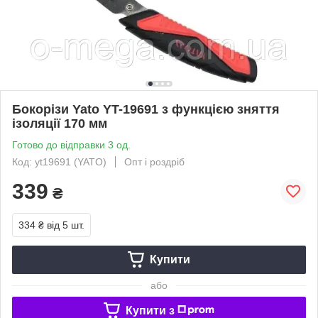
Бокорізи Yato YT-19691 з функцією зняття
ізоляції 170 мм
Готово до відправки 3 од.
Код: yt19691 (YATO)
Опт і роздріб
339
₴
334 ₴
від 5 шт.
Купити
або
Купити з