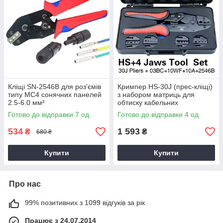
Кліщі SN-2546B для роз'ємів
Кримпер HS-30J (прес-кліщі)
типу MC4 сонячних панелей
з набором матриць для
2.5-6.0 мм²
обтиску кабельних
наконечників конекторів та
Готово до відправки 7 од.
Готово до відправки 4 од.
роз'ємів
534
1 593
₴
₴
680 ₴
Купити
Купити
Про нас
99% позитивних з 1099 відгуків за рік
Працює з 24.07.2014