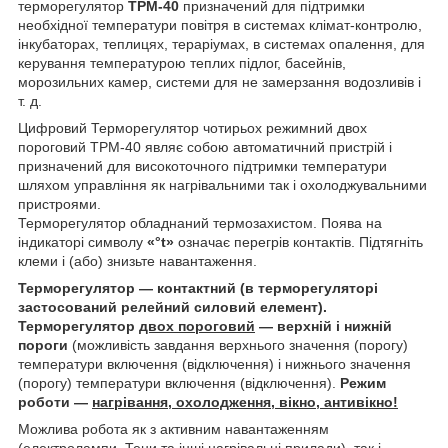
терморегулятор
ТРМ-40
призначений для підтримки
необхідної температури повітря в системах клімат-контролю,
інкубаторах, теплицях, тераріумах, в системах опалення, для
керування температурою теплих підлог, басейнів,
морозильних камер, системи для не замерзання водозливів і
т. д.
Цифровий Терморегулятор чотирьох режимний двох
пороговий ТРМ-40 являє собою автоматичний пристрій і
призначений для високоточного підтримки температури
шляхом управління як нагрівальними так і охолоджувальними
пристроями.
Терморегулятор обладнаний термозахистом. Поява на
індикаторі символу
«°t»
означає перегрів контактів. Підтягніть
клеми і (або) знизьте навантаження.
Терморегулятор ― контактний (в терморегуляторі
застосований релейний силовий елемент).
Терморегулятор
двох пороговий
― верхній і нижній
пороги
(можливість завдання верхнього значення (порогу)
температури включення (відключення) і нижнього значення
(порогу) температури включення (відключення).
Режим
роботи ―
нагрівання, охолодження, вікно, антивікно!
Можлива робота як з активним навантаженням