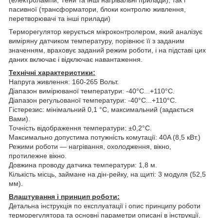
(електролампи, Тени та інші нагрівальні прилади), так і
пасивної (трансформатори, блоки контролю живлення,
перетворювачі та інші прилади)
Терморегулятор керується мікроконтролером, який аналізує
виміряну датчиком температуру, порівнює її з заданим
значенням, враховує заданий режим роботи, і на підставі цих
даних включає і відключає навантаження.
Технічні характеристики:
Напруга живлення: 160-265 Вольт.
Діапазон вимірюваної температури: -40°C...+110°С.
Діапазон регульованої температури: -40°C...+110°С.
Гістерезис: мінімальний 0,1 °С, максимальний (задається
Вами).
Точність відображення температури: ±0,2°С.
Максимально допустима потужність комутації: 40A (8,5 кВт.)
Режими роботи ― нагрівання, охолодження, вікно,
протилежне вікно.
Довжина проводу датчика температури: 1,8 м.
Кількість місць, займане на дін-рейку, на щиті: 3 модуля (52,5
мм).
Влаштування і принцип роботи:
Детальна інструкція по експлуатації і опис принципу роботи
терморегулятора та основні параметри описані в інструкції,