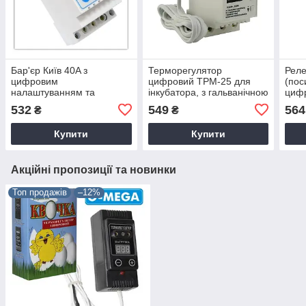
Бар'єр Київ 40A з
Терморегулятор
Реле
цифровим
цифровий ТРМ-25 для
(пос
налаштуванням та
інкубатора, з гальванічною
циф
термозахистом DIN
розв'язкою 25A
нала
532
549
564
₴
₴
(-40...+110)
терм
Купити
Купити
Акційні пропозиції та новинки
Топ продажів
–12%