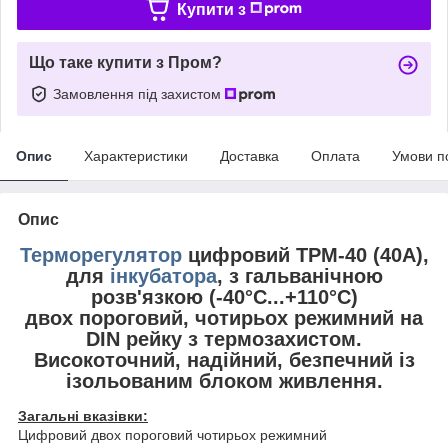
Купити з
Що таке купити з Пром?
Замовлення під захистом
Опис
Характеристики
Доставка
Оплата
Умови п
Опис
Терморегулятор
цифровий ТРМ-40 (40A),
для
інкубатора
, з гальванічною
розв'язкою (-40°С...+110°С)
двох пороговий, чотирьох режимний на
DIN рейку з термозахистом.
Високоточний, надійний, безпечний із
ізольованим блоком живлення.
Загальні вказівки:
Цифровий двох пороговий чотирьох режимний