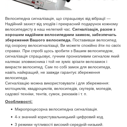
Велосипедна сигналізація, що спрацьовує від вібрації ―
Надійний захист від злодіїв і прекрасний подарунок кожному
велосипедисту в наш нелегкий час.
Сигналізація, разом з
хорошим надійним велосипедним замком, забезпечать
збереження Вашого велосипеда.
Поставивши велосипед
під охорону велосигналізаціі, Ви можете спокійно йти по своїх
справах. При спробі щось зробити з Вашим велосипедом,
сигналізація спрацьовує, гучним пронизливим сигналом який
налякає зловмисника і той не зуміє зрізати велозамок і
викрасти велосипед. Сам по собі замок для велосипеда,
навіть найкращий, не завжди гарантує збереження
велосипеда.
Сигналізацію можна використовувати і для збереження:
мотоциклів, квадроциклів, велосипедів, скутерів, мопедів,
садової техніки, тентів, сумок, рюкзаків і т. п.
Особливості:
Мікропроцесорна велосипедна сигналізація.
4-х значний користувальницький цифровий код.
3 режими чутливості високий-середній-низький.