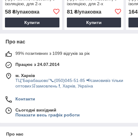
ізоляцією, для 2-х
ізоляцією, для 2-х
ізол
проводів TE 0,75-8 (100
проводів TE 1,5-8 (100
пров
58
81
164
₴/упаковка
₴/упаковка
шт.)
шт.)
Купити
Купити
Про нас
99% позитивних з 1099 відгуків за рік
Працює з 24.07.2014
м. Харків
ТЦ"Барабашово"📞(050)045-51-85 📢самовивіз тільки
оптових🛒замовлень ❗, Харків, Україна
Контакти
Сьогодні вихідний
Показати весь графік роботи
Про нас