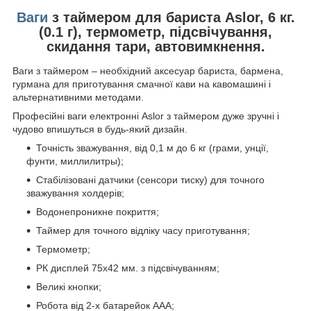
Ваги
з таймером для бариста Aslor, 6 кг.
(0.1 г), термометр, підсвічування,
скидання тари, автовимкнення.
Ваги з таймером – необхідний аксесуар бариста, бармена,
гурмана для приготування смачної кави на кавомашині і
альтернативними методами.
Професійні ваги електронні Aslor з таймером дуже зручні і
чудово впишуться в будь-який дизайн.
Точність зважування, від 0,1 м до 6 кг (грами, унції,
фунти, миллилитры);
Стабілізовані датчики (сенсори тиску) для точного
зважування холдерів;
Водонепроникне покриття;
Таймер для точного відліку часу приготування;
Термометр;
РК дисплей 75х42 мм. з підсвічуванням;
Великі кнопки;
Робота від 2-х батарейок ААА;