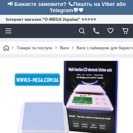
📢 Бажаєте замовити? 📞Пишіть на Viber або
Telegram💬💗
Інтернет магазин "O-MEGA Україна" ⭐⭐⭐⭐⭐
Товари та послуги
Ваги
Ваги з таймером для бариста A