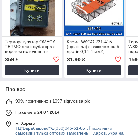
Терморегулятор OMEGA
Клема WAGO 221-415
Терм
TERMO для інкубатора з
(оригінал) з важелем на 5
W300
порогом включення в
дротів 0,14-4 мм2,
поро
0.1°C
прозора
град
359
31,90
159
₴
₴
Купити
Купити
Про нас
99% позитивних з 1097 відгуків за рік
Працює з 24.07.2014
м. Харків
ТЦ"Барабашово"📞(050)045-51-85 🛒 можливий
самовивіз тільки оптових замовлень !, Харків, Україна