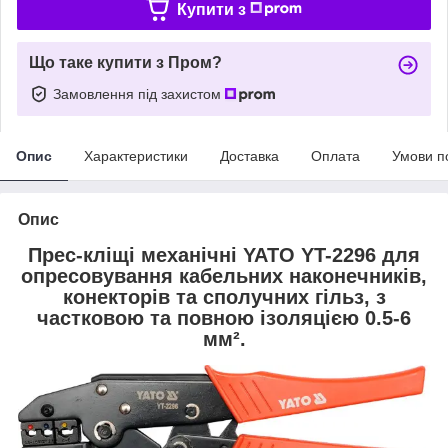
Купити з
Що таке купити з Пром?
Замовлення під захистом
Опис
Характеристики
Доставка
Оплата
Умови п
Опис
Прес-кліщі механічні YATO YT-2296 для
опресовування кабельних наконечників,
конекторів та сполучних гільз, з
частковою та повною ізоляцією 0.5-6
мм².