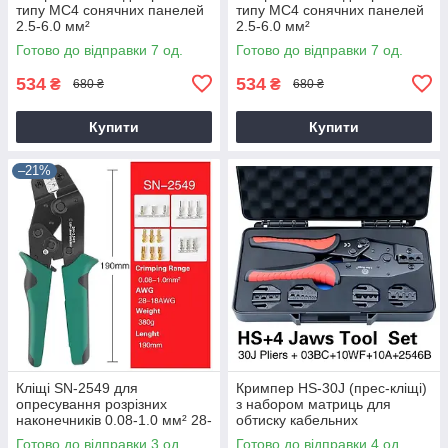
типу MC4 сонячних панелей
типу MC4 сонячних панелей
2.5-6.0 мм²
2.5-6.0 мм²
Готово до відправки 7 од.
Готово до відправки 7 од.
534
534
₴
₴
680 ₴
680 ₴
Купити
Купити
–21%
Кліщі SN-2549 для
Кримпер HS-30J (прес-кліщі)
опресування розрізних
з набором матриць для
наконечників 0.08-1.0 мм² 28-
обтиску кабельних
18AWG
наконечників конекторів та
Готово до відправки 3 од.
Готово до відправки 4 од.