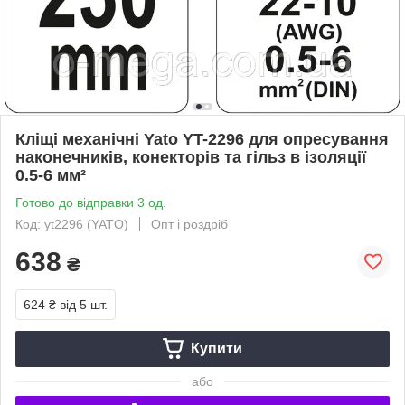
Кліщі механічні Yato YT-2296 для опресування
наконечників, конекторів та гільз в ізоляції
0.5-6 мм²
Готово до відправки 3 од.
Код: yt2296 (YATO)
Опт і роздріб
638
₴
624 ₴
від 5 шт.
Купити
або