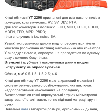
Кліщі обтискні
YT-2296
призначені для всіх наконечників з
ізоляцією, крім втулкових: RV, SV, DBV, PTV.
Для всіх конекторів із ізоляцією: FDD, MDD, FDFD, FDFN,
MDFN, FPD, MPD, PBDD;
гільз сполучних із ізоляцією BV.
Увага:
інструментом даного виду опресовується тільки
хвостова (ізольована частина) наконечника або конектора.
У випадку з гільзою, опресування проводиться по одному
разу з кожного боку гільзи.
Втулкові (трубчасті) наконечники даним видом
інструменту не опресовуються.
Обжим, мм² 0.5-1.5; 1.5-2.5; 4-6.
Кліщі для обтиску YT-2296 мають храповий механізм і
систему регульованого розблокування, яка виключає
недоопресування наконечника на провіднику.
Виготовляються кліщі опресувальні з трьох міліметрової
загартованої сталі, мають точно підігнані матриці, зручні
ручки.
Невелика
вага
і габаритні розміри, ергономічний дизайн,