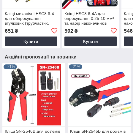
Кліщі механічні HSC8 6-4
Кліщі HSC8 6-4A для
Кліщ
для обпресування
опресування 0.25-10 мм²
для 
втулкових (трубчастих,
та набір наконечників
нако
гильзовых) наконечників
1200 штук
та гі
651
592
546
₴
₴
0.25-6 мм²
мм²
Купити
Купити
Акційні пропозиції та новинки
–21%
–21%
Кліщі SN-2546B для роз'ємів
Кліщі SN-2546B для роз'ємів