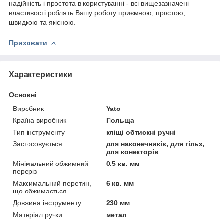
надійність і простота в користуванні - всі вищезазначені
властивості роблять Вашу роботу приємною, простою,
швидкою та якісною.
Приховати
Характеристики
Основні
Виробник
Yato
Країна виробник
Польща
Тип інструменту
кліщі обтискні ручні
Застосовується
для наконечників, для гільз,
для конекторів
Мінімальний обжимний
0.5 кв. мм
переріз
Максимальний перетин,
6 кв. мм
що обжимається
Довжина інструменту
230 мм
Матеріал ручки
метал