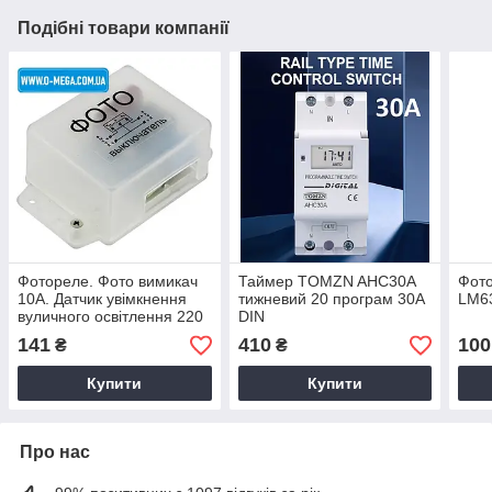
Подібні товари компанії
Фотореле. Фото вимикач
Таймер TOMZN AHC30A
Фот
10A. Датчик увімкнення
тижневий 20 програм 30A
LM6
вуличного освітлення 220
DIN
В
141
410
100
₴
₴
Купити
Купити
Про нас