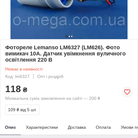
Фотореле Lemanso LM6327 (LM626). Фото
вимикач 10A. Датчик увімкнення вуличного
освітлення 220 В
Немає в наявності
Код: lm6327
Опт і роздріб
118
₴
Мінімальна сума замовлення на сайті — 200 ₴
109 ₴
від 5 шт.
Опис
Характеристики
Доставка
Оплата
Умови п