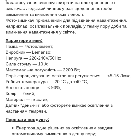
Їх застосування зменшує витрати на електроенергію і
виключає людський чинник у разі щоденної потреби
ввімкнення та вимкнення освітленості.
Фото-вимикач призначений для під'єднання навантаження,
наприклад, освітлювальних приладів, у темну пору доби та
вимкнення навантаження у світле.
Характеристики:
Назва — Фотоелемент;
Виробник — Lemanso;
Напруга — 220-240V/50Hz;
Сила струму — 10 А;
Максимальна потужність — 2200 Вт;
Поріг спрацьовування освітлення регулюється — <5-15 Люкс;
Робоча температура — 20 °C до +40 °C;
Вологість повітря — < 93%;
Колір — білий;
Матеріал — пластик;
Датчик "день-ніч" або фотореле вмикає освітлення з
настанням темряви.
Переваги продукту:
Енергоощадне рішення за освітленням завдяки
автоматичному вимкненню в денну пору;