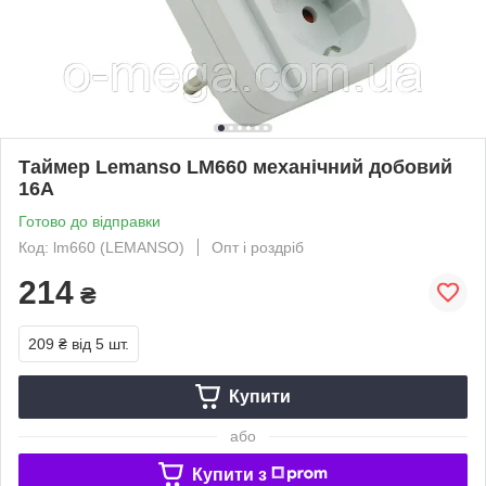
Таймер Lemanso LM660 механічний добовий
16A
Готово до відправки
Код: lm660 (LEMANSO)
Опт і роздріб
214
₴
209 ₴
від 5 шт.
Купити
або
Купити з