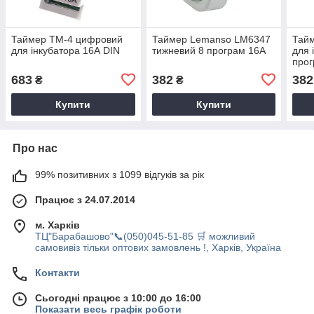
Таймер ТМ-4 цифровий
Таймер Lemanso LM6347
Тай
для інкубатора 16А DIN
тижневий 8 програм 16A
для 
прог
683
382
382
₴
₴
Купити
Купити
Про нас
99% позитивних з 1099 відгуків за рік
Працює з 24.07.2014
м. Харків
ТЦ"Барабашово"📞(050)045-51-85 🛒 можливий
самовивіз тільки оптових замовлень !, Харків, Україна
Контакти
Сьогодні працює з 10:00 до 16:00
Показати весь графік роботи