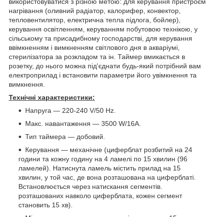
використовуватися з різною метою: для керування пристроєм
нагрівання (оливний радіатор, калорифер, конвектор,
тепловентилятор, електрична тепла підлога, бойлер),
керування освітленням, керуванням побутовою технікою, у
сільському та присадибному господарстві, для керування
ввімкненням і вимкненням світлового дня в акваріумі,
стерилізатора за розкладом та ін. Таймер вмикається в
розетку, до нього можна під'єднати будь-який потрібний вам
електроприлад і встановити параметри його увімкнення та
вимкнення.
Технічні характеристики:
Напруга — 220-240 V/50 Hz.
Макс. навантаження — 3500 W/16A.
Тип таймера — добовий.
Керування — механічне (циферблат розбитий на 24
години та кожну годину на 4 ламелі по 15 хвилин (96
ламелей). Натиснута ламель містить прилад на 15
хвилин, у той час, де вона розташована на циферблаті.
Встановлюється через натискання сегментів.
розташованих навколо циферблата, кожен сегмент
становить 15 хв).