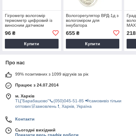
Гігрометр вологомір
Вологорегулятор ВРД-1д з
Град
термометр цифровий із
вологоміром для
воло
виносним датчиком
інкубатора
MAX
96
655
218
₴
₴
Купити
Купити
Про нас
99% позитивних з 1099 відгуків за рік
Працює з 24.07.2014
м. Харків
ТЦ"Барабашово"📞(050)045-51-85 📢самовивіз тільки
оптових🛒замовлень ❗, Харків, Україна
Контакти
Сьогодні вихідний
Показати весь графік роботи