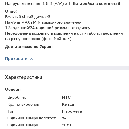
Напруга живлення: 1,5 В (ААА) х 1.
Батарейка в комплекті!
Опис:
Великий чіткий дисплей
Пам'ять MAX і MIN виміряного значення
12-годинний/24-годинний режим показу часу
Передбачена можливість кріплення на стіні або встановлення
на рівну поверхню (фото No3 та 4).
Доставляємо по Україні.
Приховати
Характеристики
Основні
Виробник
HTC
Країна виробник
Китай
Тип
Гігрометр
Одиниця виміру вологості
%
Одиниця виміру
°С/°F