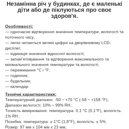
Незамінна річ у будинках, де є маленькі
діти або де піклуються про своє
здоров'я.
Особливості:
― одночасне відтворення значення температури, вологості та
поточного часу;
― легко читаються великі цифри на дворівневому LCD-
дисплеї;
— індикація значення відносної вологості;
― запам'ятовування та відтворення максимального та
мінімального значення температури та вологості;
― перемикання °C і °F;
― годинник;
― будильник;
― календар.
Технічні характеристики:
Температурний діапазон: -50 ~ +70 °C (-58 ~ +158 °F);
Діапазон вологості: 10% ~ 99% RH.;
Точність вимірювання: температура: 0,1 °C (0,1°F), вологість:
1% RH.;
Похибка: температура: ± 1°C (1,8°F), вологість: ± 5%;
Розмір: 97 мм х 104 мм х 23 мм;