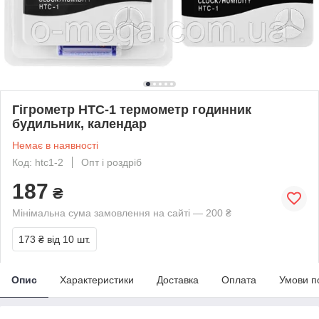
Гігрометр HTC-1 термометр годинник
будильник, календар
Немає в наявності
Код: htc1-2
Опт і роздріб
187
₴
Мінімальна сума замовлення на сайті — 200 ₴
173 ₴
від 10 шт.
Опис
Характеристики
Доставка
Оплата
Умови п