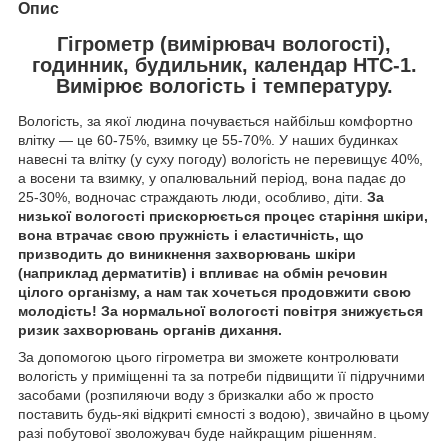
Опис
Гігрометр (вимірювач вологості),
годинник, будильник, календар НТС-1.
Вимірює вологість і температуру.
Вологість, за якої людина почувається найбільш комфортно
влітку — це 60-75%, взимку це 55-70%. У наших будинках
навесні та влітку (у суху погоду) вологість не перевищує 40%,
а восени та взимку, у опалювальний період, вона падає до
25-30%, водночас страждають люди, особливо, діти.
За
низької вологості прискорюється процес старіння шкіри,
вона втрачає свою пружність і еластичність, що
призводить до виникнення захворювань шкіри
(наприклад дерматитів) і впливає на обмін речовин
цілого організму, а нам так хочеться продовжити свою
молодість! За нормальної вологості повітря знижується
ризик захворювань органів дихання.
За допомогою цього гігрометра ви зможете контролювати
вологість у приміщенні та за потреби підвищити її підручними
засобами (розпиляючи воду з бризкалки або ж просто
поставить будь-які відкриті ємності з водою), звичайно в цьому
разі побутової зволожувач буде найкращим рішенням.