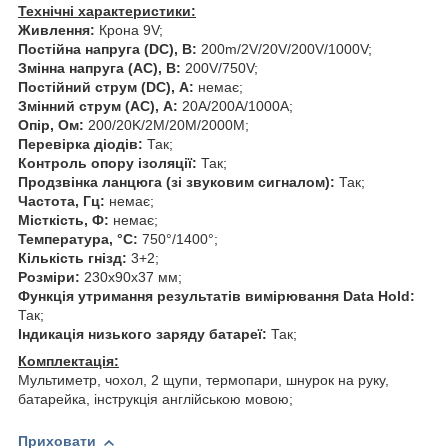
Технічні характеристики:
Живлення:
Крона 9V;
Постійна напруга (DC), В:
200m/2V/20V/200V/1000V;
Змінна напруга (AC), В:
200V/750V;
Постійний струм (DC), А:
немає;
Змінний струм (AC), А:
20A/200A/1000A;
Опір, Ом:
200/20K/2M/20M/2000M;
Перевірка діодів:
Так;
Контроль опору ізоляції:
Так;
Продзвінка ланцюга (зі звуковим сигналом):
Так;
Частота, Гц:
немає;
Місткість, Ф:
немає;
Температура, °C:
750°/1400°;
Кількість гнізд:
3+2;
Розміри:
230x90x37 мм;
Функція утримання результатів вимірювання Data Hold:
Так;
Індикація низького заряду батареї:
Так;
Комплектація:
Мультиметр, чохол, 2 щупи, термопари, шнурок на руку,
батарейка, інструкція англійською мовою;
Приховати