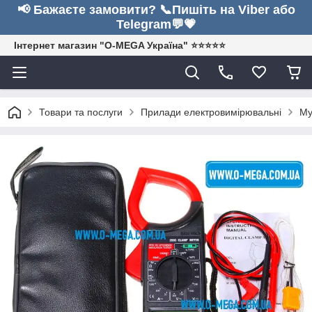
📢 Бажаєте замовити? 📞Пишіть на Viber або
Telegram💬💗
Інтернет магазин "O-MEGA Україна" ⭐⭐⭐⭐⭐
Товари та послуги
Прилади електровимірювальні
Му