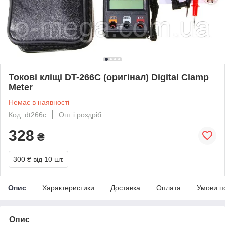
Токові кліщі DT-266C (оригінал) Digital Clamp
Meter
Немає в наявності
Код: dt266c
Опт і роздріб
328
₴
300 ₴
від 10 шт.
Опис
Характеристики
Доставка
Оплата
Умови п
Опис