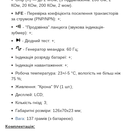
КОм, 20 КОм, 200 КОм, 2 мом).
hFE
- Перевірка коефіцієнта посилення транзисторів
за струмом (PNP/NPN): +;
- "Продзвінка" ланцюга (звукова індикація-
зубмер): +;
- Діодний тест: +;
- Генератор меандра: 60 Гц;
Індикація розряду батареї: +;
Індикація навантаження: +;
Робоча температура: 23+/-5 °С, вологість не більш ніж
75 %;
Живлення: "Крона" 9V (1 шт.);
Дисплей: LCD;
Кількість гнізд: 3;
Габаритні розміри: 126х70х23 мм;
Вага
: 137 грамів (з батареєю).
Комплектація: