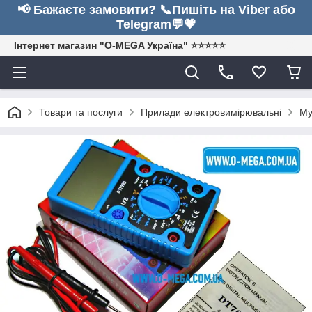
📢 Бажаєте замовити? 📞Пишіть на Viber або
Telegram💬💗
Інтернет магазин "O-MEGA Україна" ⭐⭐⭐⭐⭐
Товари та послуги
Прилади електровимірювальні
Му