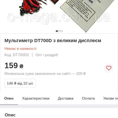
Мультиметр DT700D з великим дисплеєм
Немає в наявності
Код: DT700D2
Опт і роздріб
159
₴
Мінімальна сума замовлення на сайті — 200 ₴
146 ₴
від 10 шт.
Опис
Характеристики
Доставка
Оплата
Умови п
Опис