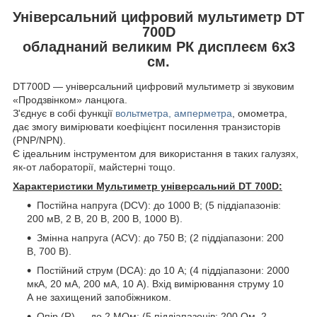
Універсальний цифровий мультиметр DT
700D
обладнаний великим РК дисплеєм 6x3
см.
DT700D — універсальний цифровий мультиметр зі звуковим
«Продзвінком» ланцюга.
З'єднує в собі функції
вольтметра, амперметра
, омометра,
дає змогу вимірювати коефіцієнт посилення транзисторів
(PNP/NPN).
Є ідеальним інструментом для використання в таких галузях,
як-от лабораторії, майстерні тощо.
Характеристики Мультиметр універсальний DT 700D:
Постійна напруга (DCV): до 1000 В; (5 піддіапазонів:
200 мВ, 2 В, 20 В, 200 В, 1000 В).
Змінна напруга (ACV): до 750 В; (2 піддіапазони: 200
В, 700 В).
Постійний струм (DCA): до 10 А; (4 піддіапазони: 2000
мкА, 20 мА, 200 мА, 10 А). Вхід вимірювання струму 10
А не захищений запобіжником.
Опір (R) — до 2 МОм; (5 піддіапазонів: 200 Ом, 2