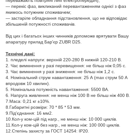
переважають повітряні лінії електропередач);
— перекіс фаз, викликаний перевантаженням однієї з фаз
якимось потужним споживачем;
— застаріле обладнання підстановлення, що не відповідає
збільшеній потужності споживачів.
Від цих і багатьох інших чинників допоможе врятувати Вашу
апаратуру прилад Бар'єр ZUBR D25.
Технічні дані:
1. пледелі напруги: верхній 220-280 В нижній 120-210 В.
2. Час вимкнення у разі перевищення: не більш ніж 0,05 с.
3. Час вимкнення у разі зниження: не більш ніж 1,2 с.
4. Номінальний струм навантаження: 25 А (max струм 50 А
впродовж 10 хвилин).
5. Номінальна потужність навантаження: 5500 ВА.
6. Напруга живлення: не менш ніж 100 В не більш ніж 400 В.
7.Маса: 0,21 кг ±10%.
8.Габаритні розміри: 70 * 85 * 53 мм.
9.Під'єднання: 16 мм2.
10.Кол-у ком-цій під нагр., не менш ніж: 10 000 циклів.
11.Кол-у ком-цій без нагр., не менш ніж: 100 000 циклів.
12.Степінь захисту за ГОСТ 14254: IP20.