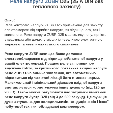
Реле напруги ZUBR
D25 (25 А DIN без
теплового захисту)
Опис:
Реле контролю напруги ZUBR D25 призначене для захисту
електромережі від стрибків напруги, як підвищеного, так і
зниженого. Реле напруги ZUBR D25 має велику популярність
у квартирах або дачах, у місцях із невеликою електричною
мережею та невеликою кількістю споживачів.
Реле напруги ЗУБР захищає Ваше домашнє
електрообладнання від підвищеної/зниженої напруги у
вашій електромережі. Працює реле за принципом
відсікача тобто, за критичного показника вхідної напруги,
реле ZUBR D25 вимкне живлення, яке автоматично
відновиться під час стабілізації його в межах норми.
Максимальний і мінімальний діапазон вхідної напруги
виставляється користувачем індивідуально (від 120 до
280 В). Також можна регулювати час затримки вмикання
реле напруги Зустр D25 (від 3 до 600 секунд). Ця функція
дуже актуальна для холодильників, кондиціонерів і іншої
побутової техніки, обладнаної компресором.