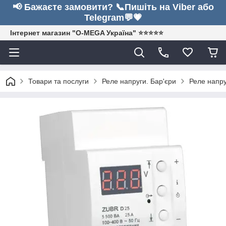
📢 Бажаєте замовити? 📞Пишіть на Viber або
Telegram💬💗
Інтернет магазин "O-MEGA Україна" ⭐⭐⭐⭐⭐
Товари та послуги
Реле напруги. Бар'єри
Реле напру