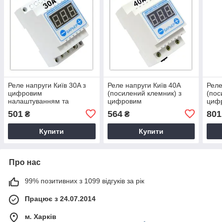
Реле напруги Київ 30A з
Реле напруги Київ 40A
Реле
цифровим
(посилений клемник) з
(пос
налаштуванням та
цифровим
циф
термозахистом DIN
налаштуванням та
нала
501
564
801
₴
₴
термозахистом DIN
терм
Купити
Купити
Про нас
99% позитивних з 1099 відгуків за рік
Працює з 24.07.2014
м. Харків