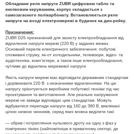
Обладнане реле напруги ZUBR цифровим табло та
кнопковим керуванням, корпус складається з
самозагасного полікарбонату. Встановлюється реле
напруги на вході електромережі в будинок на дин-рейку.
Призначення:
ZUBR D25 призначений для захисту електрообладнання від
відхилення напруги мережі (220 В) у заданих межах.
Основний перелік електричного забезпечення: побутові
споживачі струму, як-от холодильники, телевізори, відео- та
аудіотехніка, комп'ютери, а також інше електрообладнання,
чутливе до відхилень мережевої напруги.
Якість напруги мережі має відповідати державним стандартам
і дорівнювати 220 В. з незначними відхиленнями. На цю
напругу орієнтуються виробники побутової техніки під час
проєктування та виготовлення. Але реальне напруження
мережі не завжди відповідає цим стандартам. Можуть
відбуватися перепади напруги від 160 до 380 В, викликані
цілою низкою чинників, серед яких можна виділити такі:
— обрив і потрапляння нульового дроту на одну з фаз у
повітряних лініях (найпомітніше в приватному секторі, де