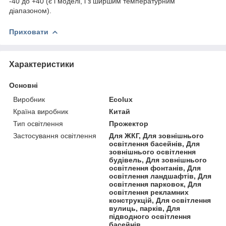
-40 до +40 (є і моделі, і з ширшим температурним
діапазоном).
Приховати
Характеристики
Основні
Виробник
Ecolux
Країна виробник
Китай
Тип освітлення
Прожектор
Застосування освітлення
Для ЖКГ, Для зовнішнього
освітлення басейнів, Для
зовнішнього освітлення
будівель, Для зовнішнього
освітлення фонтанів, Для
освітлення ландшафтів, Для
освітлення парковок, Для
освітлення рекламних
конструкцій, Для освітлення
вулиць, парків, Для
підводного освітлення
басейнів