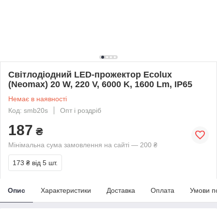
Світлодіодний LED-прожектор Ecolux
(Neomax) 20 W, 220 V, 6000 K, 1600 Lm, IP65
Немає в наявності
Код: smb20s
Опт і роздріб
187
₴
Мінімальна сума замовлення на сайті — 200 ₴
173 ₴
від 5 шт.
Опис
Характеристики
Доставка
Оплата
Умови п