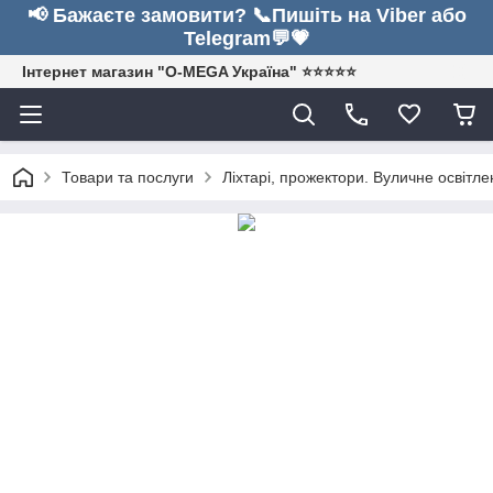
📢 Бажаєте замовити? 📞Пишіть на Viber або
Telegram💬💗
Інтернет магазин "O-MEGA Україна" ⭐⭐⭐⭐⭐
Товари та послуги
Ліхтарі, прожектори. Вуличне освітле