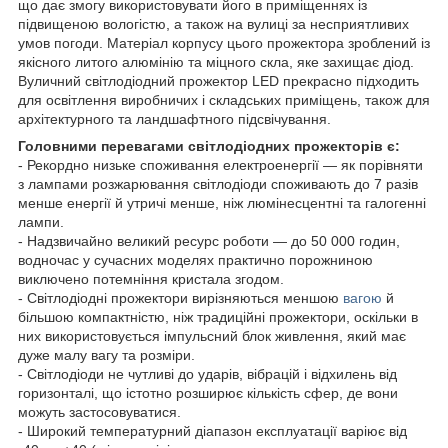
що дає змогу використовувати його в приміщеннях із
підвищеною вологістю, а також на вулиці за несприятливих
умов погоди. Матеріал корпусу цього прожектора зроблений із
якісного литого алюмінію та міцного скла, яке захищає діод.
Вуличний світлодіодний прожектор LED прекрасно підходить
для освітлення виробничих і складських приміщень, також для
архітектурного та ландшафтного підсвічування.
Головними перевагами світлодіодних прожекторів є:
- Рекордно низьке споживання електроенергії — як порівняти
з лампами розжарювання світлодіоди споживають до 7 разів
менше енергії й утричі менше, ніж люмінесцентні та галогенні
лампи.
- Надзвичайно великий ресурс роботи — до 50 000 годин,
водночас у сучасних моделях практично порожниною
виключено потемніння кристала згодом.
- Світлодіодні прожектори вирізняються меншою
вагою
й
більшою компактністю, ніж традиційні прожектори, оскільки в
них використовується імпульсний блок живлення, який має
дуже малу вагу та розміри.
- Світлодіоди не чутливі до ударів, вібрацій і відхилень від
горизонталі, що істотно розширює кількість сфер, де вони
можуть застосовуватися.
- Широкий температурний діапазон експлуатації варіює від