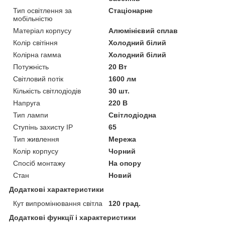
Тип освітлення за
Стаціонарне
мобільністю
Матеріал корпусу
Алюмінієвий сплав
Колір світіння
Холодний білий
Колірна гамма
Холодний білий
Потужність
20 Вт
Світловий потік
1600 лм
Кількість світлодіодів
30 шт.
Напруга
220 В
Тип лампи
Світлодіодна
Ступінь захисту IP
65
Тип живлення
Мережа
Колір корпусу
Чорний
Спосіб монтажу
На опору
Стан
Новий
Додаткові характеристики
Кут випромінювання світла
120 град.
Додаткові функції і характеристики