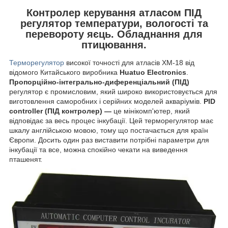
Контролер керування атласом ПІД
регулятор температури, вологості та
перевороту яєць. Обладнання для
птицювання.
Терморегулятор
високої точності для атласів XM-18 від
відомого Китайського виробника
Huatuo Electronics
.
Пропорційно-інтегрально-диференціальний (ПІД)
регулятор є промисловим, який широко використовується для
виготовлення саморобних і серійних моделей акваріумів.
PID
controller (ПІД контролер) —
це мінікомп'ютер, який
відповідає за весь процес інкубації. Цей терморегулятор має
шкалу англійською мовою, тому що постачається для країн
Європи. Досить один раз виставити потрібні параметри для
інкубації та все, можна спокійно чекати на виведення
пташенят.