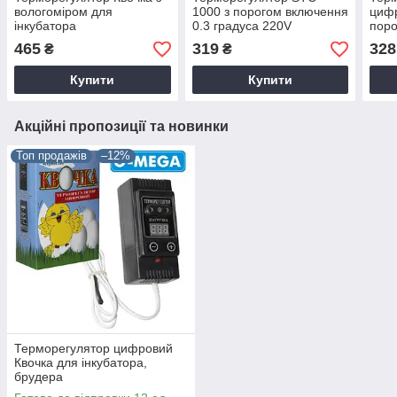
вологоміром для
1000 з порогом включення
цифр
інкубатора
0.3 градуса 220V
поро
град
465
319
328
₴
₴
Купити
Купити
Акційні пропозиції та новинки
Топ продажів
–12%
Терморегулятор цифровий
Квочка для інкубатора,
брудера