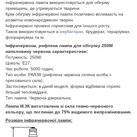
Інфрачервона лампа використовується для обігріву
приміщень, де утримуються тварини.
Крім обігріву інфрачервоні лампи позитивно впливають на
розвиток новонароджених тварин.
Інфрачервоні промені сприятливі для їхнього росту.
Також використовуються в
інкубаторах
, брудерах, тераріумах,
флорариумах та ін.
Інфрачервона, рифлена лампа для обігріву 250W
наполовину червона характеристики:
Потужність: 250W;
Цоколь: E27;
Час роботи: 5000 годин;
Тип колби: PAR38 (рифлена червона скляна колба з
пресованого скла);
Застосовується, в даній моделі, форма відбивача сприяє
більшій тепловіддачі;
Тип лампи: Червона дзеркальна.
Лампа ІКЗК виготовлена ​​зі скла темно-червоного
кольору, що поглинає до 75% видимого випромінювання.
Розміри інфрачервоної лампи: