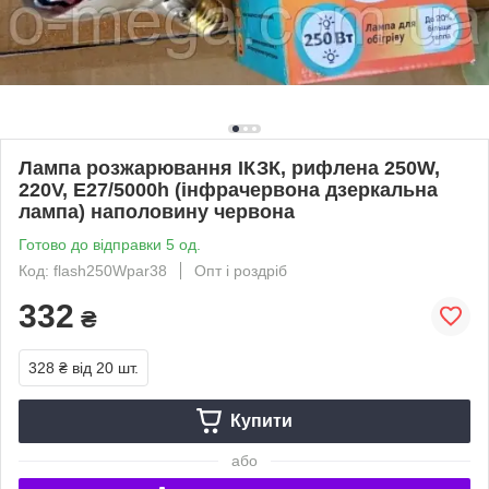
Лампа розжарювання ІКЗК, рифлена 250W,
220V, E27/5000h (інфрачервона дзеркальна
лампа) наполовину червона
Готово до відправки 5 од.
Код: flash250Wpar38
Опт і роздріб
332
₴
328 ₴
від 20 шт.
Купити
або