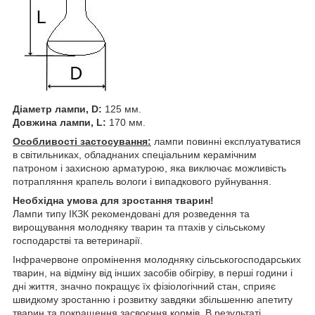
Діаметр лампи, D:
125 мм.
Довжина лампи, L:
170 мм.
Особливості застосування:
лампи повинні експлуатуватися
в світильниках, обладнаних спеціальним керамічним
патроном і захисною арматурою, яка виключає можливість
потрапляння крапель вологи і випадкового руйнування.
Необхідна умова для зростання тварин!
Лампи типу ІКЗК рекомендовані для розведення та
вирощування молодняку ​​тварин та птахів у сільському
господарстві та ветеринарії.
Інфрачервоне опромінення молодняку сільськогосподарських
тварин, на відміну від інших засобів обігріву, в перші години і
дні життя, значно покращує їх фізіологічний стан, сприяє
швидкому зростанню і розвитку завдяки збільшенню апетиту
тварин та покращення засвоєння кормів. В результаті