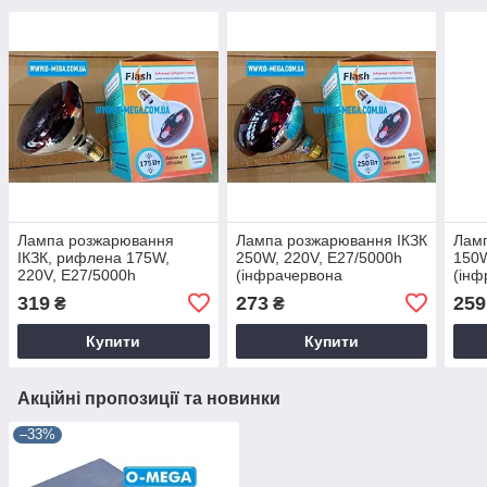
Лампа розжарювання
Лампа розжарювання ІКЗК
Ламп
ІКЗК, рифлена 175W,
250W, 220V, E27/5000h
150W
220V, E27/5000h
(інфрачервона
(інф
(інфрачервона
дзеркальна лампа)
дзер
319
273
259
₴
₴
дзеркальна лампа)
наполовину червона
напо
наполовину червона
Купити
Купити
Акційні пропозиції та новинки
–33%