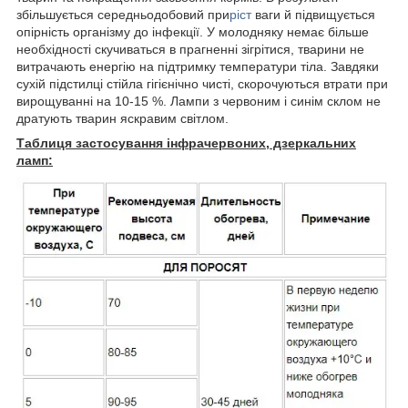
збільшується середньодобовий при
ріст
ваги й підвищується
опірність організму до інфекції. У молодняку немає більше
необхідності скучиваться в прагненні зігрітися, тварини не
витрачають енергію на підтримку температури тіла. Завдяки
сухій підстилці стійла гігієнічно чисті, скорочуються втрати при
вирощуванні на 10-15 %. Лампи з червоним і синім склом не
дратують тварин яскравим світлом.
Таблиця застосування інфрачервоних, дзеркальних
ламп: