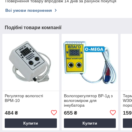
Повернення товару впродовж 14 днів за рахунок покупця
Всі умови повернення
Подібні товари компанії
Регулятор вологості
Вологорегулятор ВР-1д з
Терм
ВРМ-10
вологоміром для
W300
інкубатора
поро
град
484
655
159
₴
₴
Купити
Купити