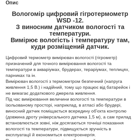
Опис
Вологомір цифровий гігротермометр
WSD -12.
З виносним датчиком вологості та
температури.
Вимірює вологість і температуру там,
куди розміщений датчик.
Цифровий термометр вимірювач вологості (гігрометр)
призначений для точного вимірювання вологості та
температури в акваріумах, брудерах, тераріумах, теплицях,
парниках та ін.
Вимірювач вологості з термометром безпечний (напруга
живлення 1,5 В.) і надійний, тому що працює від батарейок і
не вимагає додаткового джерела живлення.
Під час вимірювання величини вологості та температури в
ізольованому просторі, наприклад, в атласі або брудері,
виносний датчик поміщається всередину об'єкта контролю
(довжина дроту універсального датчика 1,5 м), а сам прилад
встановлюється зовні, ніж досягаються точніші показання
вологості та температури, підвищується зручність в
експлуатації й економиться електроенергія.