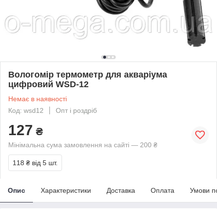
Вологомір термометр для акваріума
цифровий WSD-12
Немає в наявності
Код: wsd12
Опт і роздріб
127
₴
Мінімальна сума замовлення на сайті — 200 ₴
118 ₴
від 5 шт.
Опис
Характеристики
Доставка
Оплата
Умови п