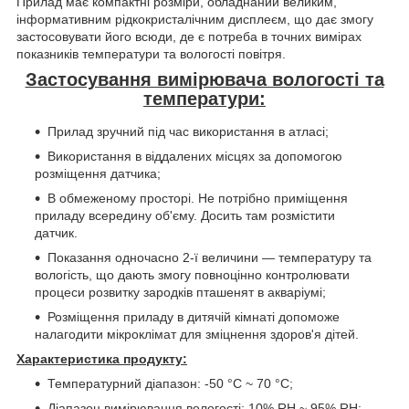
Прилад має компактні розміри, обладнаний великим,
інформативним рідкокристалічним дисплеєм, що дає змогу
застосовувати його всюди, де є потреба в точних вимірах
показників температури та вологості повітря.
Застосування вимірювача вологості та
температури:
Прилад зручний під час використання в атласі;
Використання в віддалених місцях за допомогою
розміщення датчика;
В обмеженому просторі. Не потрібно приміщення
приладу всередину об'єму. Досить там розмістити
датчик.
Показання одночасно 2-ї величини — температуру та
вологість, що дають змогу повноцінно контролювати
процеси розвитку зародків пташенят в акваріумі;
Розміщення приладу в дитячій кімнаті допоможе
налагодити мікроклімат для зміцнення здоров'я дітей.
Характеристика продукту:
Температурний діапазон: -50 °C ~ 70 °C;
Діапазон вимірювання вологості: 10% RH ~ 95% RH;