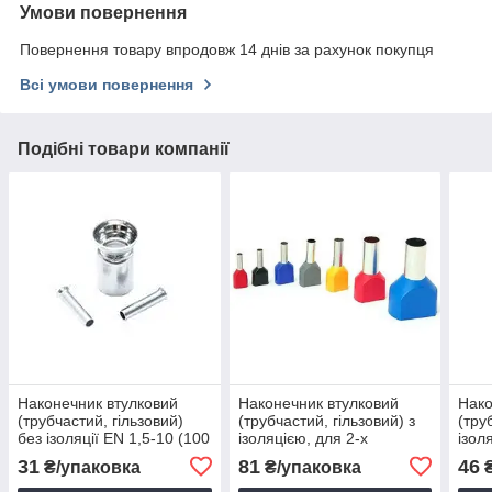
Умови повернення
Повернення товару впродовж 14 днів за рахунок покупця
Всі умови повернення
Подібні товари компанії
Наконечник втулковий
Наконечник втулковий
Нако
(трубчастий, гільзовий)
(трубчастий, гільзовий) з
(тру
без ізоляції EN 1,5-10 (100
ізоляцією, для 2-х
ізол
шт.)
проводів TE 1,5-8 (100
шт.)
31
81
46
₴/упаковка
₴/упаковка
₴
шт.)