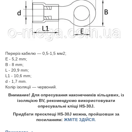
Переріз кабелю — 0,5-1,5 мм2;
E - 5,2 mm;
B - 8 mm;
L - 20,9 mm;
L1 - 10,6 mm;
d - 1,7 mm.
Колір ізоляції — червоний.
Внимание! Для опресування наконечників кільцевих, із
ізоляцією BV, рекомендуємо використовувати
опресувальні кліщі HS-30J.
Придбати пресклещі HS-30J можна, пройшовши за
посиланням:
ЖМІТЕ ЗДІЙСЯ.
Приховати