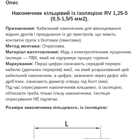
Опис
Наконечник кільцевий із ізоляцією RV 1,25-5
(0,5-1,5/5 мм2).
Призначення:
Кабельний наконечник для віконцювання
мідних дротів і приєднання їх до пристроїв, що мають
контактні групи з болтами (гвинтами).
Метод монтажа:
Опресовка.
Матеріал виготовлення:
Мідь з електролітичним лущенням,
ізоляція — ПВХ, який не підтримує процес горіння.
Маркування:
Перші цифри означають середній переріз
кабелю (діапазон перерізів) мм2, на який розрахований цей
кабельний наконечник, а цифри, зазначені через дефіс або
дріб'язок, означають діаметр отвору під болт (мм).
Під час опресування наконечників кільцевих, із ізоляцією,
обтискати треба тільки гільзу наконечника. Ізоляція
опресування НЕ підлягає.
Розміри наконечника кільцевого, із ізоляцією: