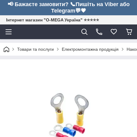
📢 Бажаєте замовити? 📞Пишіть на Viber або
Telegram💬💗
Інтернет магазин "O-MEGA Україна" ⭐⭐⭐⭐⭐
Товари та послуги
Електромонтажна продукція
Нако