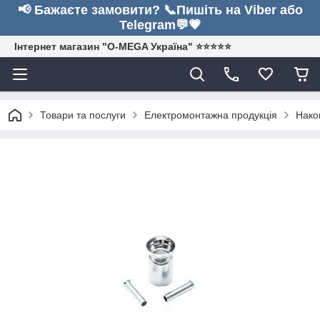
📢 Бажаєте замовити? 📞Пишіть на Viber або
Telegram💬💗
Інтернет магазин "O-MEGA Україна" ⭐⭐⭐⭐⭐
Товари та послуги
Електромонтажна продукція
Нако