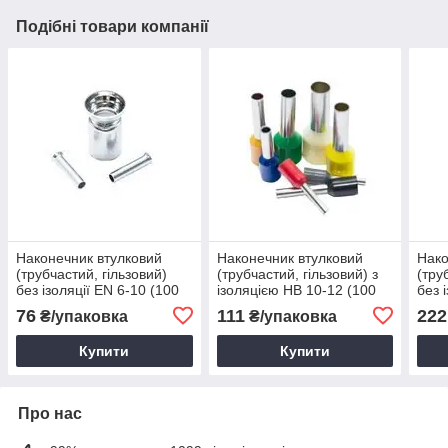
Подібні товари компанії
Наконечник втулковий
Наконечник втулковий
Нако
(трубчастий, гільзовий)
(трубчастий, гільзовий) з
(тру
без ізоляції EN 6-10 (100
ізоляцією НВ 10-12 (100
без 
шт.)
шт.)
шт.)
76
111
222
₴/упаковка
₴/упаковка
Купити
Купити
Про нас