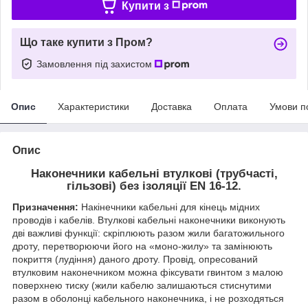
Купити з
Що таке купити з Пром?
Замовлення під захистом
Опис
Характеристики
Доставка
Оплата
Умови п
Опис
Наконечники кабельні втулкові (трубчасті,
гільзові) без ізоляції EN 16-12.
Призначення:
Накінечники кабельні для кінець мідних
проводів і кабелів. Втулкові кабельні наконечники виконують
дві важливі функції: скріплюють разом жили багатожильного
дроту, перетворюючи його на «моно-жилу» та замінюють
покриття (лудіння) даного дроту. Провід, опресований
втулковим наконечником можна фіксувати гвинтом з малою
поверхнею тиску (жили кабелю залишаються стиснутими
разом в оболонці кабельного наконечника, і не розходяться