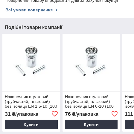
Повернення товару впродовж 14 днів за рахунок покупця
Всі умови повернення
Подібні товари компанії
Наконечник втулковий
Наконечник втулковий
Нако
(трубчастий, гільзовий)
(трубчастий, гільзовий)
(тру
без ізоляції EN 1,5-10 (100
без ізоляції EN 6-10 (100
ізол
шт.)
шт.)
шт.)
31
76
111
₴/упаковка
₴/упаковка
Купити
Купити