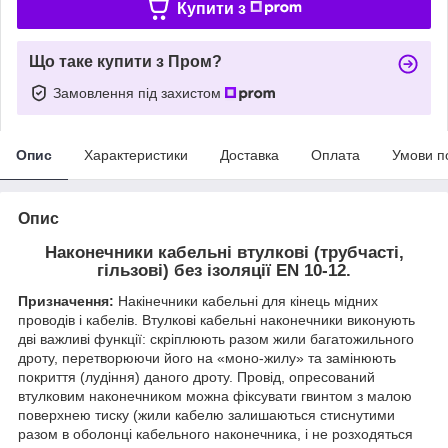
Купити з
Що таке купити з Пром?
Замовлення під захистом
Опис
Характеристики
Доставка
Оплата
Умови п
Опис
Наконечники кабельні втулкові (трубчасті,
гільзові) без ізоляції EN 10-12.
Призначення:
Накінечники кабельні для кінець мідних
проводів і кабелів. Втулкові кабельні наконечники виконують
дві важливі функції: скріплюють разом жили багатожильного
дроту, перетворюючи його на «моно-жилу» та замінюють
покриття (лудіння) даного дроту. Провід, опресований
втулковим наконечником можна фіксувати гвинтом з малою
поверхнею тиску (жили кабелю залишаються стиснутими
разом в оболонці кабельного наконечника, і не розходяться