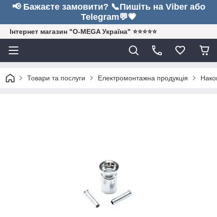
📢 Бажаєте замовити? 📞Пишіть на Viber або
Telegram💬💗
Інтернет магазин "O-MEGA Україна" ⭐⭐⭐⭐⭐
Товари та послуги
Електромонтажна продукція
Нако