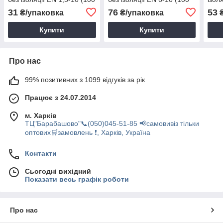
шт.)
шт.)
шт.)
31
76
53
₴/упаковка
₴/упаковка
₴
Купити
Купити
Про нас
99% позитивних з 1099 відгуків за рік
Працює з 24.07.2014
м. Харків
ТЦ"Барабашово"📞(050)045-51-85 📢самовивіз тільки
оптових🛒замовлень ❗, Харків, Україна
Контакти
Сьогодні вихідний
Показати весь графік роботи
Про нас