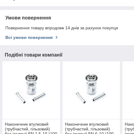
Умови повернення
Повернення товару впродовж 14 днів за рахунок покупця
Всі умови повернення
Подібні товари компанії
Наконечник втулковий
Наконечник втулковий
Нако
(трубчастий, гільзовий)
(трубчастий, гільзовий)
(тру
без ізоляції EN 1,5-10 (100
без ізоляції EN 6-10 (100
ізол