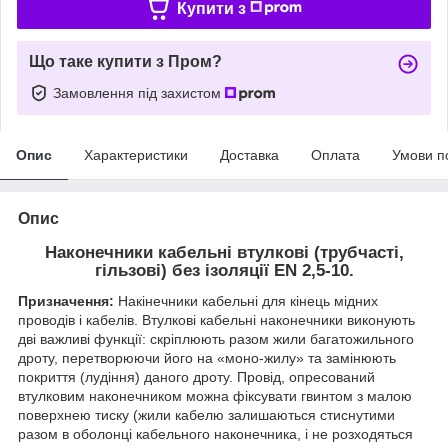
Купити з
Що таке купити з Пром?
Замовлення під захистом
Опис
Характеристики
Доставка
Оплата
Умови п
Опис
Наконечники кабельні втулкові (трубчасті,
гільзові) без ізоляції EN 2,5-10.
Призначення:
Накінечники кабельні для кінець мідних
проводів і кабелів. Втулкові кабельні наконечники виконують
дві важливі функції: скріплюють разом жили багатожильного
дроту, перетворюючи його на «моно-жилу» та замінюють
покриття (лудіння) даного дроту. Провід, опресований
втулковим наконечником можна фіксувати гвинтом з малою
поверхнею тиску (жили кабелю залишаються стиснутими
разом в оболонці кабельного наконечника, і не розходяться