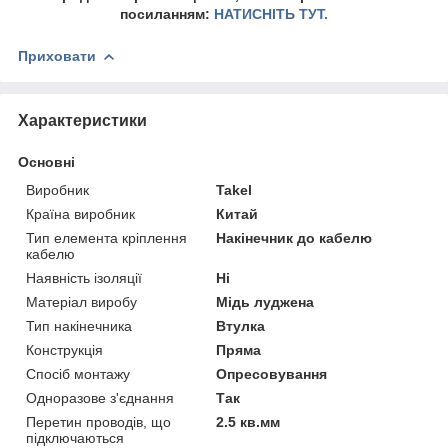
посиланням:
НАТИСНІТЬ ТУТ.
Приховати
Характеристики
Основні
Виробник
Takel
Країна виробник
Китай
Тип елемента кріплення
Накінечник до кабелю
кабелю
Наявність ізоляції
Ні
Матеріал виробу
Мідь луджена
Тип накінечника
Втулка
Конструкція
Пряма
Спосіб монтажу
Опресовування
Одноразове з'єднання
Так
Перетин проводів, що
2.5 кв.мм
підключаються