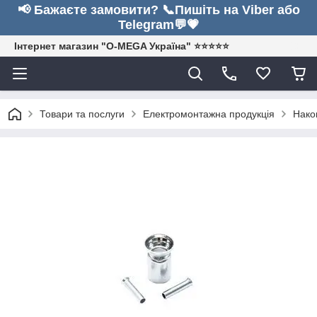
📢 Бажаєте замовити? 📞Пишіть на Viber або
Telegram💬💗
Інтернет магазин "O-MEGA Україна" ⭐⭐⭐⭐⭐
Товари та послуги
Електромонтажна продукція
Нако