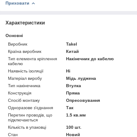
Приховати
Характеристики
Основні
Виробник
Takel
Країна виробник
Китай
Тип елемента кріплення
Накінечник до кабелю
кабелю
Наявність ізоляції
Ні
Матеріал виробу
Мідь луджена
Тип накінечника
Втулка
Конструкція
Пряма
Спосіб монтажу
Опресовування
Одноразове з'єднання
Так
Перетин проводів, що
1.5 кв.мм
підключаються
Кількість в упаковці
100 шт.
Стан
Новий