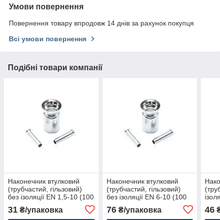
Умови повернення
Повернення товару впродовж 14 днів за рахунок покупця
Всі умови повернення
Подібні товари компанії
Наконечник втулковий
Наконечник втулковий
Нако
(трубчастий, гільзовий)
(трубчастий, гільзовий)
(тру
без ізоляції EN 1,5-10 (100
без ізоляції EN 6-10 (100
ізол
шт.)
шт.)
шт.)
31
76
46
₴/упаковка
₴/упаковка
₴