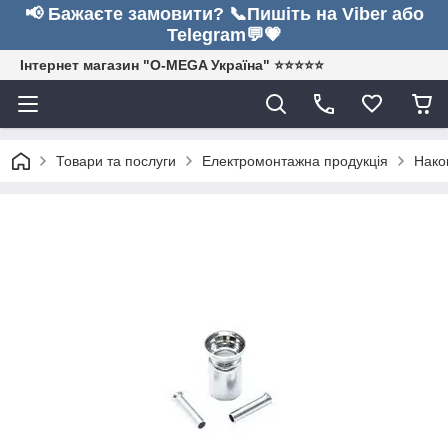
📢 Бажаєте замовити? 📞Пишіть на Viber або
Telegram💬💗
Інтернет магазин "O-MEGA Україна" ⭐⭐⭐⭐⭐
Товари та послуги
Електромонтажна продукція
Нако