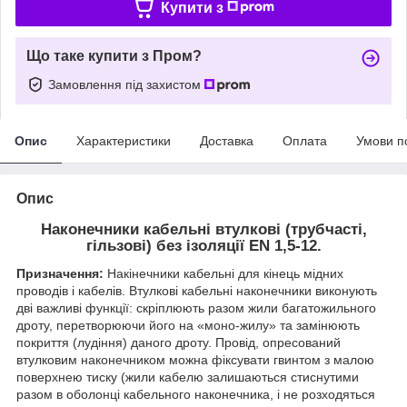
Купити з
Що таке купити з Пром?
Замовлення під захистом
Опис
Характеристики
Доставка
Оплата
Умови п
Опис
Наконечники кабельні втулкові (трубчасті,
гільзові) без ізоляції EN 1,5-12.
Призначення:
Накінечники кабельні для кінець мідних
проводів і кабелів. Втулкові кабельні наконечники виконують
дві важливі функції: скріплюють разом жили багатожильного
дроту, перетворюючи його на «моно-жилу» та замінюють
покриття (лудіння) даного дроту. Провід, опресований
втулковим наконечником можна фіксувати гвинтом з малою
поверхнею тиску (жили кабелю залишаються стиснутими
разом в оболонці кабельного наконечника, і не розходяться