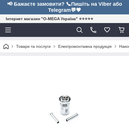
📢 Бажаєте замовити? 📞Пишіть на Viber або
Telegram💬💗
Інтернет магазин "O-MEGA Україна" ⭐⭐⭐⭐⭐
Товари та послуги
Електромонтажна продукція
Нако