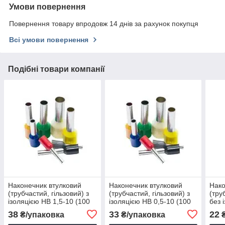
Умови повернення
Повернення товару впродовж 14 днів за рахунок покупця
Всі умови повернення
Подібні товари компанії
Наконечник втулковий
Наконечник втулковий
Нако
(трубчастий, гільзовий) з
(трубчастий, гільзовий) з
(тру
ізоляцією НВ 1,5-10 (100
ізоляцією НВ 0,5-10 (100
без 
шт.)
шт.)
шт.)
38
33
22
₴/упаковка
₴/упаковка
₴