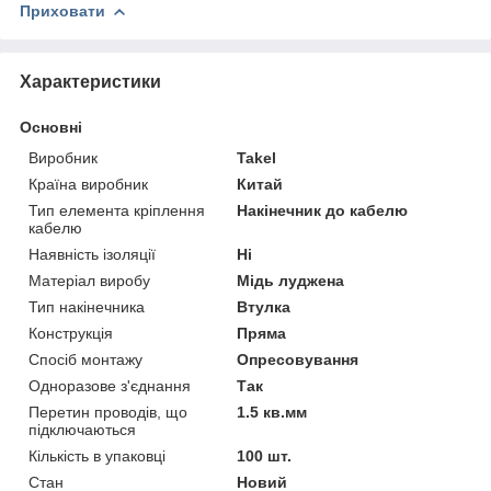
Приховати
Характеристики
Основні
Виробник
Takel
Країна виробник
Китай
Тип елемента кріплення
Накінечник до кабелю
кабелю
Наявність ізоляції
Ні
Матеріал виробу
Мідь луджена
Тип накінечника
Втулка
Конструкція
Пряма
Спосіб монтажу
Опресовування
Одноразове з'єднання
Так
Перетин проводів, що
1.5 кв.мм
підключаються
Кількість в упаковці
100 шт.
Стан
Новий