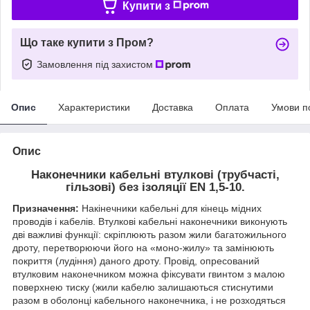
Купити з
Що таке купити з Пром?
Замовлення під захистом
Опис
Характеристики
Доставка
Оплата
Умови п
Опис
Наконечники кабельні втулкові (трубчасті,
гільзові) без ізоляції EN 1,5-10.
Призначення:
Накінечники кабельні для кінець мідних
проводів і кабелів. Втулкові кабельні наконечники виконують
дві важливі функції: скріплюють разом жили багатожильного
дроту, перетворюючи його на «моно-жилу» та замінюють
покриття (лудіння) даного дроту. Провід, опресований
втулковим наконечником можна фіксувати гвинтом з малою
поверхнею тиску (жили кабелю залишаються стиснутими
разом в оболонці кабельного наконечника, і не розходяться