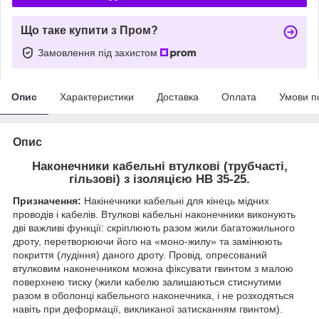
Що таке купити з Пром?
Замовлення під захистом
Опис
Характеристики
Доставка
Оплата
Умови п
Опис
Наконечники кабельні втулкові (трубчасті,
гільзові) з ізоляцією HB 35-25.
Призначення:
Накінечники кабельні для кінець мідних
проводів і кабелів. Втулкові кабельні наконечники виконують
дві важливі функції: скріплюють разом жили багатожильного
дроту, перетворюючи його на «моно-жилу» та замінюють
покриття (лудіння) даного дроту. Провід, опресований
втулковим наконечником можна фіксувати гвинтом з малою
поверхнею тиску (жили кабелю залишаються стиснутими
разом в оболонці кабельного наконечника, і не розходяться
навіть при деформації, викликаної затисканням гвинтом).