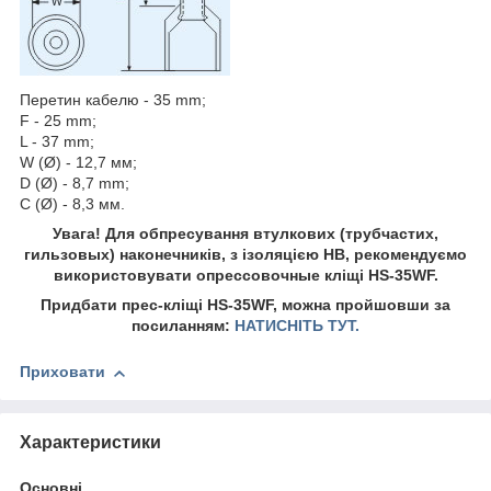
Перетин кабелю - 35 mm;
F - 25 mm;
L - 37 mm;
W (Ø) - 12,7 мм;
D (Ø) - 8,7 mm;
C (Ø) - 8,3 мм.
Увага! Для обпресування втулкових (трубчастих,
гильзовых) наконечників, з ізоляцією HB, рекомендуємо
використовувати опрессовочные кліщі HS-35WF.
Придбати прес-кліщі HS-35WF, можна пройшовши за
посиланням:
НАТИСНІТЬ ТУТ.
Приховати
Характеристики
Основні