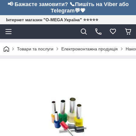
📢 Бажаєте замовити? 📞Пишіть на Viber або
Telegram💬💗
Інтернет магазин "O-MEGA Україна" ⭐⭐⭐⭐⭐
Товари та послуги
Електромонтажна продукція
Нако