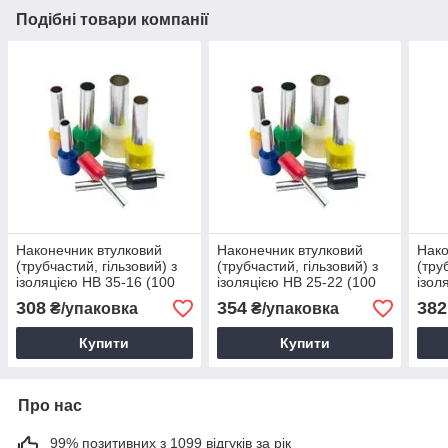
Подібні товари компанії
Наконечник втулковий
Наконечник втулковий
Нако
(трубчастий, гільзовий) з
(трубчастий, гільзовий) з
(тру
ізоляцією НВ 35-16 (100
ізоляцією НВ 25-22 (100
ізол
шт.)
шт.)
шт.)
308
354
382
₴/упаковка
₴/упаковка
Купити
Купити
Про нас
99% позитивних з 1099 відгуків за рік