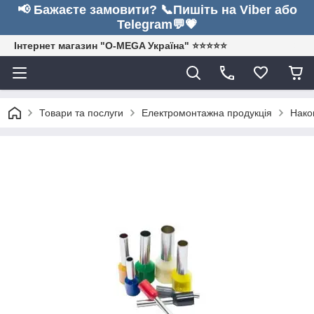
📢 Бажаєте замовити? 📞Пишіть на Viber або
Telegram💬💗
Інтернет магазин "O-MEGA Україна" ⭐⭐⭐⭐⭐
Товари та послуги
Електромонтажна продукція
Нако