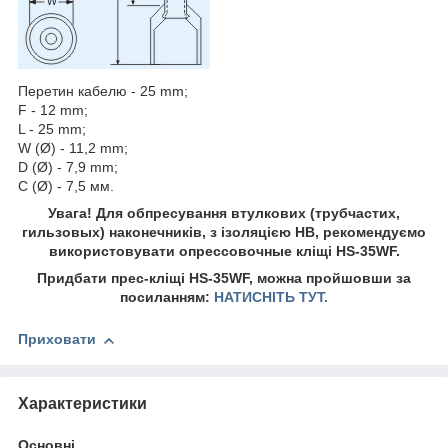
Перетин кабелю - 25 mm;
F - 12 mm;
L - 25 mm;
W (Ø) - 11,2 mm;
D (Ø) - 7,9 mm;
C (Ø) - 7,5 мм.
Увага! Для обпресування втулкових (трубчастих,
гильзовых) наконечників, з ізоляцією HB, рекомендуємо
використовувати опрессовочные кліщі HS-35WF.
Придбати прес-кліщі HS-35WF, можна пройшовши за
посиланням:
НАТИСНІТЬ ТУТ.
Приховати
Характеристики
Основні