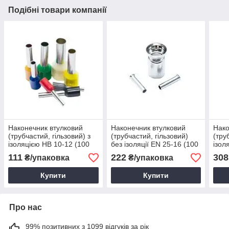
Подібні товари компанії
Наконечник втулковий
Наконечник втулковий
Нако
(трубчастий, гільзовий) з
(трубчастий, гільзовий)
(тру
ізоляцією НВ 10-12 (100
без ізоляції EN 25-16 (100
ізол
шт.)
шт.)
шт.)
111
222
308
₴/упаковка
₴/упаковка
Купити
Купити
Про нас
99% позитивних з 1099 відгуків за рік