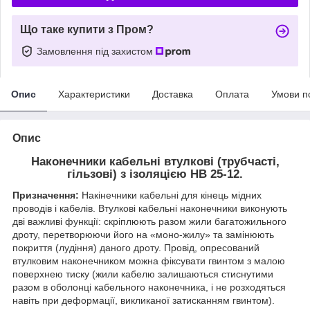
Що таке купити з Пром?
Замовлення під захистом
Опис
Характеристики
Доставка
Оплата
Умови п
Опис
Наконечники кабельні втулкові (трубчасті,
гільзові) з ізоляцією HB 25-12.
Призначення:
Накінечники кабельні для кінець мідних
проводів і кабелів. Втулкові кабельні наконечники виконують
дві важливі функції: скріплюють разом жили багатожильного
дроту, перетворюючи його на «моно-жилу» та замінюють
покриття (лудіння) даного дроту. Провід, опресований
втулковим наконечником можна фіксувати гвинтом з малою
поверхнею тиску (жили кабелю залишаються стиснутими
разом в оболонці кабельного наконечника, і не розходяться
навіть при деформації, викликаної затисканням гвинтом).