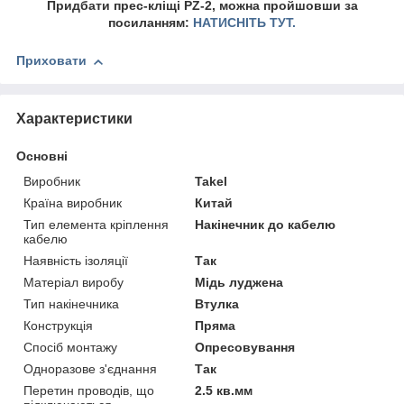
Придбати прес-кліщі PZ-2, можна пройшовши за
посиланням:
НАТИСНІТЬ ТУТ.
Приховати
Характеристики
Основні
Виробник
Takel
Країна виробник
Китай
Тип елемента кріплення
Накінечник до кабелю
кабелю
Наявність ізоляції
Так
Матеріал виробу
Мідь луджена
Тип накінечника
Втулка
Конструкція
Пряма
Спосіб монтажу
Опресовування
Одноразове з'єднання
Так
Перетин проводів, що
2.5 кв.мм