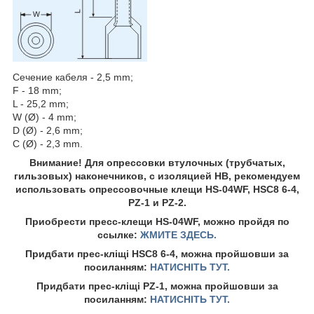
Сечение кабеля - 2,5 mm;
F - 18 mm;
L - 25,2 mm;
W (Ø) - 4 mm;
D (Ø) - 2,6 mm;
C (Ø) - 2,3 mm.
Внимание! Для опрессовки втулочных (трубчатых,
гильзовых) наконечников, с изоляцией HB, рекомендуем
использовать опрессовочные клещи HS-04WF, HSC8 6-4,
PZ-1 и PZ-2.
Приобрести пресс-клещи HS-04WF, можно пройдя по
ссылке:
ЖМИТЕ ЗДЕСЬ.
Придбати прес-кліщі HSC8 6-4, можна пройшовши за
посиланням:
НАТИСНІТЬ ТУТ.
Придбати прес-кліщі PZ-1, можна пройшовши за
посиланням:
НАТИСНІТЬ ТУТ.