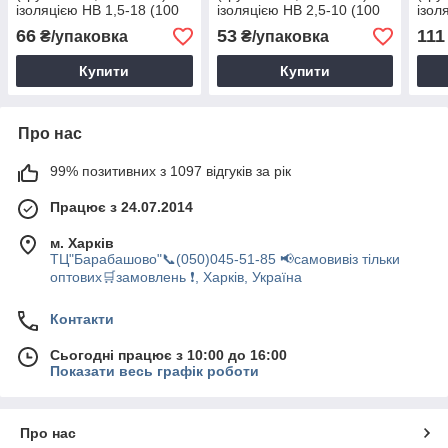
ізоляцією НВ 1,5-18 (100
ізоляцією НВ 2,5-10 (100
ізол
шт.)
шт.)
шт.)
66
53
111
₴/упаковка
₴/упаковка
Купити
Купити
Про нас
99% позитивних з 1097 відгуків за рік
Працює з 24.07.2014
м. Харків
ТЦ"Барабашово"📞(050)045-51-85 📢самовивіз тільки
оптових🛒замовлень ❗, Харків, Україна
Контакти
Сьогодні працює з 10:00 до 16:00
Показати весь графік роботи
Про нас