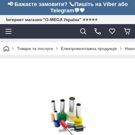
📢 Бажаєте замовити? 📞Пишіть на Viber або
Telegram💬💗
Інтернет магазин "O-MEGA Україна" ⭐⭐⭐⭐⭐
Товари та послуги
Електромонтажна продукція
Нако