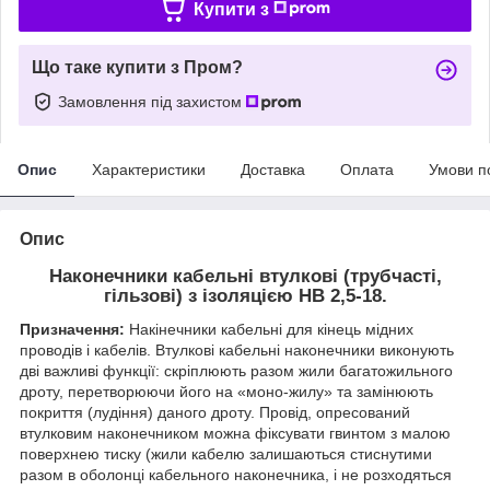
Купити з
Що таке купити з Пром?
Замовлення під захистом
Опис
Характеристики
Доставка
Оплата
Умови п
Опис
Наконечники кабельні втулкові (трубчасті,
гільзові) з ізоляцією HB 2,5-18.
Призначення:
Накінечники кабельні для кінець мідних
проводів і кабелів. Втулкові кабельні наконечники виконують
дві важливі функції: скріплюють разом жили багатожильного
дроту, перетворюючи його на «моно-жилу» та замінюють
покриття (лудіння) даного дроту. Провід, опресований
втулковим наконечником можна фіксувати гвинтом з малою
поверхнею тиску (жили кабелю залишаються стиснутими
разом в оболонці кабельного наконечника, і не розходяться