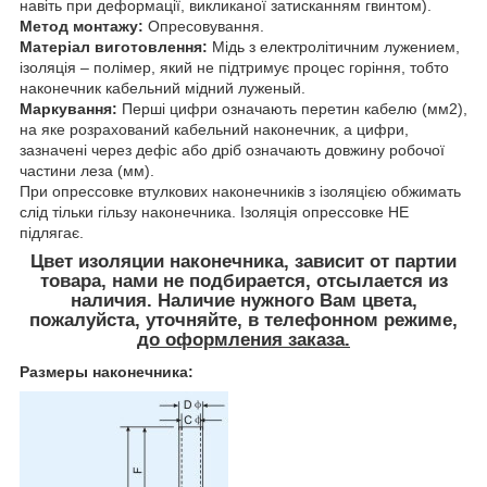
навіть при деформації, викликаної затисканням гвинтом).
Метод монтажу:
Опресовування.
Матеріал виготовлення:
Мідь з електролітичним лужением,
ізоляція – полімер, який не підтримує процес горіння, тобто
наконечник кабельний мідний луженый.
Маркування:
Перші цифри означають перетин кабелю (мм2),
на яке розрахований кабельний наконечник, а цифри,
зазначені через дефіс або дріб означають довжину робочої
частини леза (мм).
При опрессовке втулкових наконечників з ізоляцією обжимать
слід тільки гільзу наконечника. Ізоляція опрессовке НЕ
підлягає.
Цвет изоляции наконечника, зависит от партии
товара, нами не подбирается, отсылается из
наличия. Наличие нужного Вам цвета,
пожалуйста, уточняйте, в телефонном режиме
,
до оформления заказа.
Размеры наконечника: