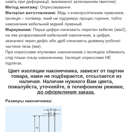
навіть при деформації, викликаної затисканням гвинтом).
Метод монтажу:
Опресовування.
Матеріал виготовлення:
Мідь з електролітичним лужением,
ізоляція – полімер, який не підтримує процес горіння, тобто
наконечник кабельний мідний луженый.
Маркування:
Перші цифри означають перетин кабелю (мм2),
на яке розрахований кабельний наконечник, а цифри,
зазначені через дефіс або дріб означають довжину робочої
частини леза (мм).
При опрессовке втулкових наконечників з ізоляцією обжимать
слід тільки гільзу наконечника. Ізоляція опрессовке НЕ
підлягає.
Цвет изоляции наконечника, зависит от партии
товара, нами не подбирается, отсылается из
наличия. Наличие нужного Вам цвета,
пожалуйста, уточняйте, в телефонном режиме
,
до оформления заказа.
Размеры наконечника: