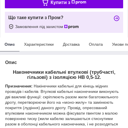
Купити з
Що таке купити з Пром?
Замовлення під захистом
Опис
Характеристики
Доставка
Оплата
Умови п
Опис
Наконечники кабельні втулкові (трубчасті,
гільзові) з ізоляцією HB 0,5-12.
Призначення:
Накінечники кабельні для кінець мідних
проводів і кабелів. Втулкові кабельні наконечники виконують
дві важливі функції: скріплюють разом жили багатожильного
дроту, перетворюючи його на «моно-жилу» та замінюють
покриття (лудіння) даного дроту. Провід, опресований
втулковим наконечником можна фіксувати гвинтом з малою
поверхнею тиску (жили кабелю залишаються стиснутими
разом в оболонці кабельного наконечника, і не розходяться