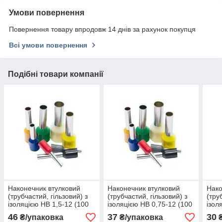
Умови повернення
Повернення товару впродовж 14 днів за рахунок покупця
Всі умови повернення
Подібні товари компанії
Наконечник втулковий
Наконечник втулковий
Нако
(трубчастий, гільзовий) з
(трубчастий, гільзовий) з
(тру
ізоляцією НВ 1,5-12 (100
ізоляцією НВ 0,75-12 (100
ізол
шт.)
шт.)
шт.)
46
37
30
₴/упаковка
₴/упаковка
₴