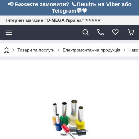
📢 Бажаєте замовити? 📞Пишіть на Viber або
Telegram💬💗
Інтернет магазин "O-MEGA Україна" ⭐⭐⭐⭐⭐
Товари та послуги
Електромонтажна продукція
Нако