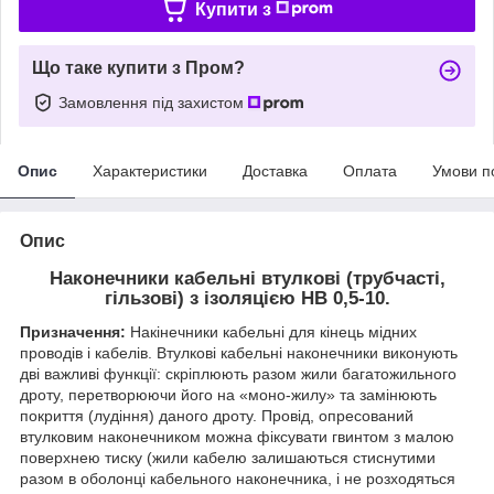
Купити з
Що таке купити з Пром?
Замовлення під захистом
Опис
Характеристики
Доставка
Оплата
Умови п
Опис
Наконечники кабельні втулкові (трубчасті,
гільзові) з ізоляцією HB 0,5-10.
Призначення:
Накінечники кабельні для кінець мідних
проводів і кабелів. Втулкові кабельні наконечники виконують
дві важливі функції: скріплюють разом жили багатожильного
дроту, перетворюючи його на «моно-жилу» та замінюють
покриття (лудіння) даного дроту. Провід, опресований
втулковим наконечником можна фіксувати гвинтом з малою
поверхнею тиску (жили кабелю залишаються стиснутими
разом в оболонці кабельного наконечника, і не розходяться