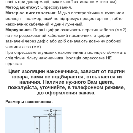
навіть при деформації, викликаної затисканням гвинтом).
Метод монтажу:
Опресовування.
Матеріал виготовлення:
Мідь з електролітичним лужением,
ізоляція – полімер, який не підтримує процес горіння, тобто
наконечник кабельний мідний луженый.
Маркування:
Перші цифри означають перетин кабелю (мм2),
на яке розрахований кабельний наконечник, а цифри,
зазначені через дефіс або дріб означають довжину робочої
частини леза (мм).
При опрессовке втулкових наконечників з ізоляцією обжимать
слід тільки гільзу наконечника. Ізоляція опрессовке НЕ
підлягає.
Цвет изоляции наконечника, зависит от партии
товара, нами не подбирается, отсылается из
наличия. Наличие нужного Вам цвета,
пожалуйста, уточняйте, в телефонном режиме
,
до оформления заказа.
Размеры наконечника: