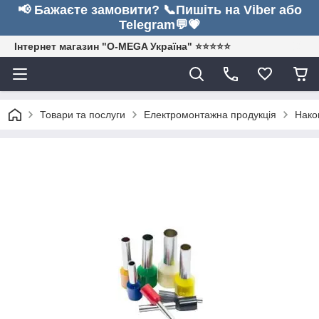
📢 Бажаєте замовити? 📞Пишіть на Viber або
Telegram💬💗
Інтернет магазин "O-MEGA Україна" ⭐⭐⭐⭐⭐
Товари та послуги
Електромонтажна продукція
Нако