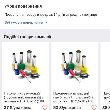
Умови повернення
Повернення товару впродовж 14 днів за рахунок покупця
Всі умови повернення
Подібні товари компанії
Наконечник втулковий
Наконечник втулковий
Нако
(трубчастий, гільзовий) з
(трубчастий, гільзовий) з
(тру
ізоляцією НВ 0,5-12 (100
ізоляцією НВ 2,5-10 (100
ізол
шт.)
шт.)
шт.)
37
53
38
₴/упаковка
₴/упаковка
₴