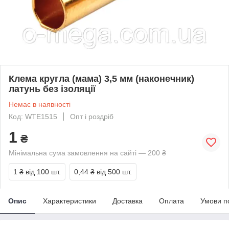
Клемa кругла (мама) 3,5 мм (наконечник)
латунь без ізоляції
Немає в наявності
Код: WTE1515
Опт і роздріб
1
₴
Мінімальна сума замовлення на сайті — 200 ₴
1 ₴
від 100 шт.
0,44 ₴
від 500 шт.
Опис
Характеристики
Доставка
Оплата
Умови п