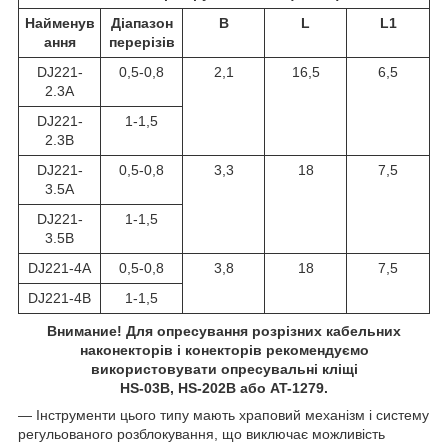
Найменув
Діапазон
В
L
L1
ання
перерізів
DJ221-
0,5-0,8
2,1
16,5
6,5
2.3А
DJ221-
1-1,5
2.3B
DJ221-
0,5-0,8
3,3
18
7,5
3.5А
DJ221-
1-1,5
3.5B
DJ221-4А
0,5-0,8
3,8
18
7,5
DJ221-4B
1-1,5
Внимание! Для опресування розрізних кабельних
наконекторів і конекторів рекомендуємо
використовувати опресувальні кліщі
HS-03B, HS-202B або AT-1279.
— Інструменти цього типу мають храповий механізм і систему
регульованого розблокування, що виключає можливість