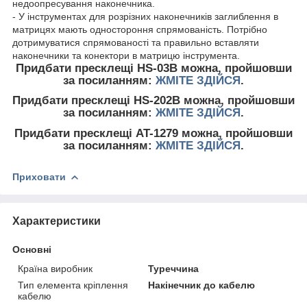
недоопресування наконечника.
- У інструментах для розрізних наконечників заглиблення в
матрицях мають одностороння спрямованість. Потрібно
дотримуватися спрямованості та правильно вставляти
наконечники та конектори в матрицю інструмента.
Придбати пресклещі HS-03B можна, пройшовши
за посиланням:
ЖМІТЕ ЗДІЙСЯ
.
Придбати пресклещі HS-202B можна, пройшовши
за посиланням:
ЖМІТЕ ЗДІЙСЯ
.
Придбати пресклещі AT-1279 можна, пройшовши
за посиланням:
ЖМІТЕ ЗДІЙСЯ
.
Приховати
Характеристики
Основні
Країна виробник
Туреччина
Тип елемента кріплення
Накінечник до кабелю
кабелю