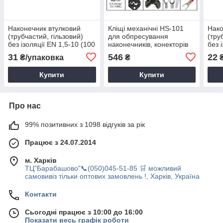
Наконечник втулковий
Кліщі механічні HS-101
Нако
(трубчастий, гільзовий)
для обпресування
(тру
без ізоляції EN 1,5-10 (100
наконечників, конекторів
без 
шт.)
та гільз без ізоляції 1-10
шт.)
31
546
22
₴/упаковка
₴
₴
мм²
Купити
Купити
Про нас
99% позитивних з 1098 відгуків за рік
Працює з 24.07.2014
м. Харків
ТЦ"Барабашово"📞(050)045-51-85 🛒 можливий
самовивіз тільки оптових замовлень !, Харків, Україна
Контакти
Сьогодні працює з 10:00 до 16:00
Показати весь графік роботи