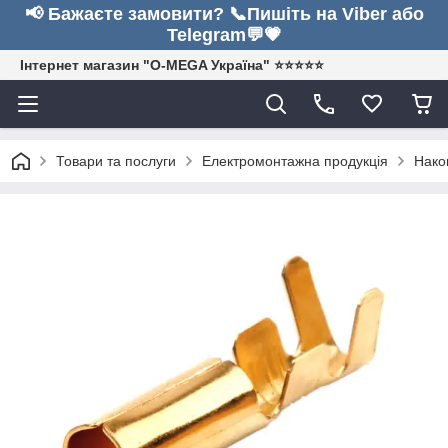
📢 Бажаєте замовити? 📞Пишіть на Viber або
Telegram💬💗
Інтернет магазин "O-MEGA Україна" ⭐⭐⭐⭐⭐
Товари та послуги
Електромонтажна продукція
Након